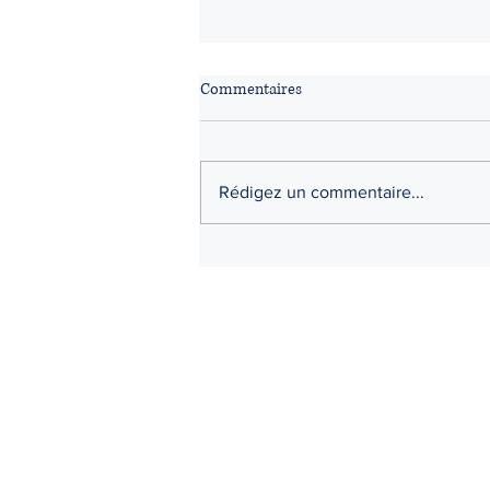
Commentaires
Rédigez un commentaire...
Cour Supérieure (Chambre de la
famille et chambre civile) -
Changements en raison du
COVID-19
CABINET
MBL Avocats Inc.
Accueil
Nos avocats
Nos services
Honoraires