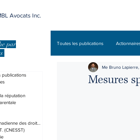
BL Avocats Inc.
he par
Toutes les publications
Actionnaire
es
Me Bruno Lapierre, 
Charte canadienne des droits et lib
 publications
Mesures s
res
DPJ
Droit administratif
 la réputation
arentale
Droit des assurances
Droit du
Charte canadienne des droits et lib
.T. (CNESST)
ie