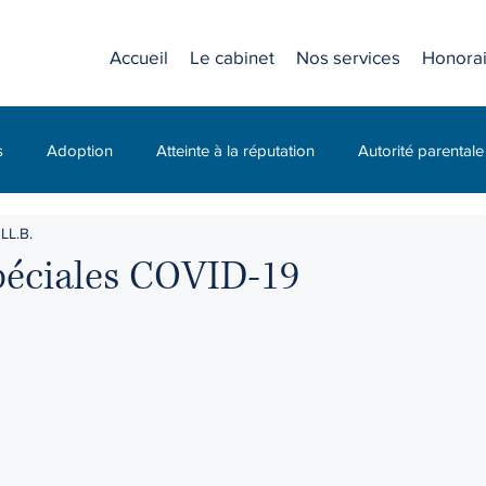
Accueil
Le cabinet
Nos services
Honorai
s
Adoption
Atteinte à la réputation
Autorité parentale
LL.B.
C.N.E.S.S.T. (CNESST)
Compagnie
Diffamation
péciales COVID-19
Droit civil
Droit criminel
Droit de la jeunesse
Droit des
 travail
Droit familial
Droit pénal
Droits d'accès