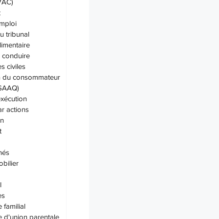
IVAC)
t
emploi
u tribunal
limentaire
 conduire
 civiles
on du consommateur
(SAAQ)
exécution
ar actions
on
t
hés
bilier
l
es
 familial
e d'union parentale