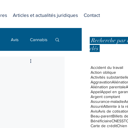
res
Articles et actualités juridiques
Contact
Recherche par 
Avis
Cannabis
clés
Dommages punitifs
Accident du travail
Action oblique
Activités substantiell
Aggravation
Aliénatio
 affaires
Aliénation parentale
A
Appel
Appel en garan
Argent comptant
Assurance-maladie
A
Assuré
Atteinte à la 
Droits et libertés
Avis
Avis de cotisatio
Beau-parent
Billets 
Bénéficiaire
CNESST
C
Carte de crédit
Chien