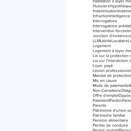
Habitation à loyer m
Huissiers
Hypothèqu
Indemnisation
Indemn
Infraction
Intelligence 
Interrogatoire
Interrogatoire préala
Intervention forcée
In
Jonction d'instance
J
LLM
Laïcité
Locataire
L
Logement
Logement à loyer m
Loyer payé
Lésion professionnel
Mandat de protectio
Mis en cause
Mode de paiements
M
Non-Canadiens
Oblig
Offre d'emploi
Opposa
Paiement
Pardon
Paren
Parents
Patrimoine d'union p
Patrimoine familial
Pension alimentaire
Permis de conduire
Permis restrint
Perqui