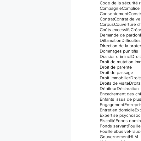
Code de la sécurité r
I.V.A.C. (IVAC)
Compagnie
Complice
Consentement
Constr
Contrat
Contrat de ve
Corpus
Couverture d
Coûts excessifs
Créa
Demande de pardon
Diffamation
Difficulté
Dommages punitifis
Dossier criminel
Droit
Droit de mutation im
Droit de parenté
Droit de passage
Droit immobilier
Droit
Droits de visite
Droits
Débiteur
Déclaration
Encadrement des ch
Engagement
Entrepri
Entretien domicile
Exp
Expertise psychosoci
Fiscalité
Fonds domin
Fonds servant
Fouille
Fouille abusive
Fraud
Gouvernement
HLM