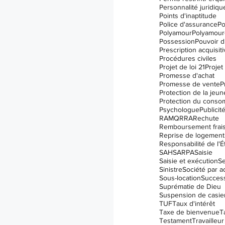
Personnalité juridiqu
Points d'inaptitude
Police d'assurance
Po
Polyamour
Polyamour
Possession
Pouvoir d
Prescription acquisit
Procédures civiles
Projet de loi 21
Projet 
Promesse d'achat
Promesse de vente
P
Protection de la jeu
Protection du conso
Psychologue
Publicit
RAMQ
RRA
Rechute
Remboursement frai
Reprise de logement
Responsabilité de l'É
SAH
SARPA
Saisie
Saisie et exécution
Se
Sinistre
Société par a
Sous-location
Succes
Suprématie de Dieu
Suspension de casier 
TUF
Taux d'intérêt
Taxe de bienvenue
T
Testament
Travailleur