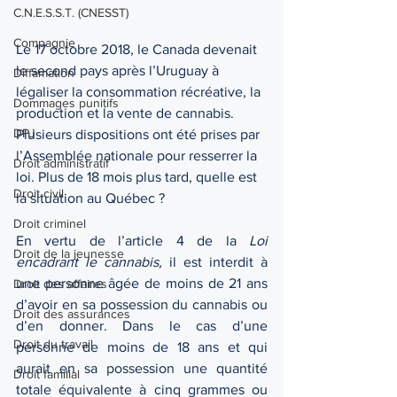
C.N.E.S.S.T. (CNESST)
Compagnie
Le 17 octobre 2018, le Canada devenait 
le second pays après l’Uruguay à 
Diffamation
légaliser la consommation récréative, la 
Dommages punitifs
production et la vente de cannabis. 
DPJ
Plusieurs dispositions ont été prises par 
l’Assemblée nationale pour resserrer la 
Droit administratif
loi. Plus de 18 mois plus tard, quelle est 
Droit civil
la situation au Québec ?
Droit criminel
En vertu de l’article 4 de la 
Loi 
Droit de la jeunesse
encadrant le cannabis, 
il est interdit à 
une personne âgée de moins de 21 ans 
Droit des affaires
d’avoir en sa possession du cannabis ou 
Droit des assurances
d’en donner. Dans le cas d’une 
Droit du travail
personne de moins de 18 ans et qui 
aurait en sa possession une quantité 
Droit familial
totale équivalente à cinq grammes ou 