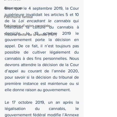
Assurances
Bien que le 4 septembre 2019, la Cour 
supérieure invalidait les articles 5 et 10 
Patrimoine familial
de la 
Loi encadrant le cannabis
 qui 
Patrimoine d'union parentale
interdisait la culture du cannabis à 
domicile, le 10 octobre 2019 le 
Tribunal unifié de la famille (TUF)
gouvernement porte la décision en 
appel. De ce fait, il n’est toujours pas 
possible de cultiver légalement du 
cannabis à des fins personnelles. Nous 
devrons attendre la décision de la Cour 
d’appel au courant de l’année 2020, 
pour savoir si la décision du tribunal de 
première instance est maintenue ou si 
elle donne raison au gouvernement.   
Le 17 octobre 2019, un an après la 
légalisation du cannabis, le 
gouvernement fédéral modifie l’Annexe 