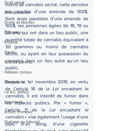
Droit pénal
moins de cannabis séché, cette dernière 
est passible d’une amende de 100$. 
Droits d'accès
Sont aussi passibles d’une amende de 
Droits et libertés
100$, les personnes âgées de 18, 19 ou 
Éducation
20 ans, qui ont dans un lieu public, une 
quantité totale de cannabis équivalant à 
Enfants
30 grammes ou moins de cannabis 
Garde
séché, ou ayant en leur possession du 
cannabis dans un lieu autre qu’un lieu 
Grands-parents
public.
Habeas corpus
Depuis le 1er novembre 2019, en vertu 
Honoraires
de l’article 16 de la 
Loi encadrant le 
I.V.A.C. (IVAC)
cannabis
, il est interdit de fumer dans 
Logement
les espaces publics. Par « fumer », 
l’article 11 de la 
Loi encadrant le 
Offres d'emploi
cannabis
 « vise également l’usage d’une 
Outrage au tribunal
pipe, d’un bong, d’une cigarette 
électronique ou de tout autre dispositif 