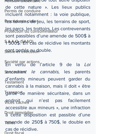
Pension alimentaire
de cette nature ». Les lieux publics 
Permis de conduire
incluent notamment : la voie publique, 
Procédures civiles
les terrains de jeu, les terrains de sport, 
les parcs, les trottoirs. Les contrevenants 
Protection du consommateur
sont passibles d’une amende de 500$ à 
S.A.A.Q. (SAAQ)
1 500$. En cas de récidive les montants 
sont portés au double. 
Saisie et exécution
Société par actions
En vertu de l’article 9 de la 
Loi 
encadrant le cannabis,
 les parents 
Succession
d’enfants mineurs peuvent garder du 
Testament
cannabis à la maison, mais il doit « être 
Transport
gardé de manière sécuritaire, dans un 
endroit qui n’est pas facilement 
Vices cachés
accessible aux mineurs »
, 
une infraction 
Droit immobilier
à cette disposition est passible d’une 
amende de 250$ à 750$, le double en 
Taxes
cas de récidive. 
Droit fiscal