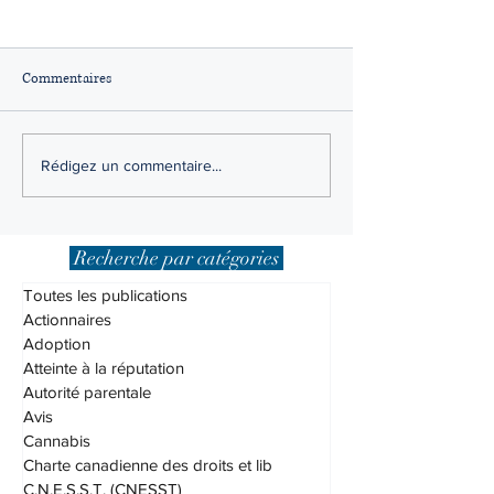
Commentaires
Fouilles, perquisitions et
La participation à
Rédigez un commentaire...
saisies abusives : les critères
infraction : auteur
et les remèdes
et facilitateur
Recherche par catégories
Toutes les publications
Actionnaires
Adoption
Atteinte à la réputation
Autorité parentale
Avis
Cannabis
Charte canadienne des droits et lib
C.N.E.S.S.T. (CNESST)