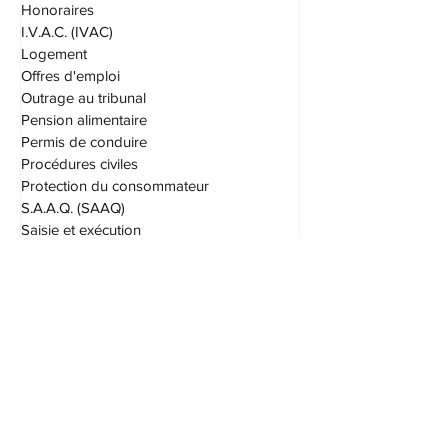
Honoraires
I.V.A.C. (IVAC)
Logement
Offres d'emploi
Outrage au tribunal
Pension alimentaire
Permis de conduire
Procédures civiles
Protection du consommateur
S.A.A.Q. (SAAQ)
Saisie et exécution
Société par actions
Succession
Testament
Transport
Vices cachés
Droit immobilier
Taxes
Droit fiscal
Assurances