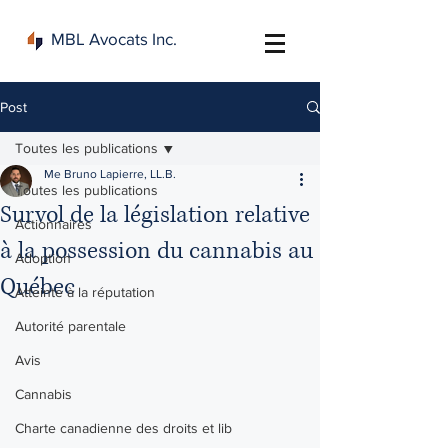
MBL Avocats Inc.
Post
Toutes les publications
Me Bruno Lapierre, LL.B.
Toutes les publications
Survol de la législation relative
Actionnaires
à la possession du cannabis au
Adoption
Québec
Atteinte à la réputation
Autorité parentale
Avis
Cannabis
Charte canadienne des droits et lib