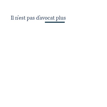
Il n'est pas d'avocat plus
éloquent que
le cœur.
Sylvain Maréchal ( 1788 )
Articles et actualités
juridiques