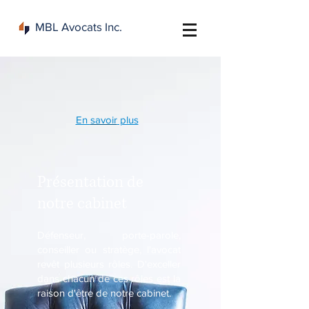
MBL Avocats Inc.
En
savoir
plus
Présentation de
notre cabinet
Défenseur, porte-parole,
conseiller ou stratège, l'avocat
revêt plusieurs rôles. D'exceller
dans chacun de ces rôles est la
raison d'être de notre cabinet.