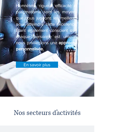
Honnêteté, rigueur, efficacité et
pragmatisme sont les moyens
que nous jugeons les meilleurs
pour atteindre cette excellence.
Étant également conscient que
chaque personne est unique,
nous privilégions une
approche
personnalisée.
En savoir plus
Nos secteurs d’activités