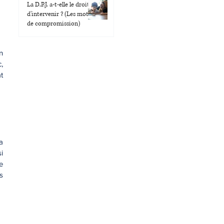
La D.P.J. a-t-elle le droit
d'intervenir ? (Les motifs
de compromission)
n
,
t
a
i
e
s