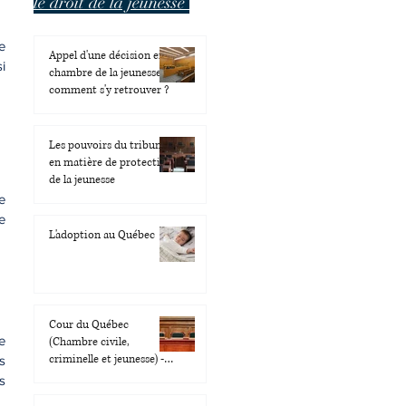
le droit de la jeunesse
e
Appel d'une décision en
i
chambre de la jeunesse,
comment s'y retrouver ?
Les pouvoirs du tribunal
en matière de protection
de la jeunesse
e
e
L'adoption au Québec
Cour du Québec
e
(Chambre civile,
criminelle et jeunesse) -
s
Changements en raison
s
du COVID-19