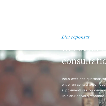
Des réponses
à vos q
Demander
consultati
Vous avez des questions ou 
entrer en contact avec nous
supplémentaires ou demande
un plaisir de vous répondre.