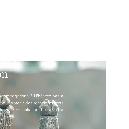
uestions
 une
on
interrogations ? N'hésitez pas à
 pour obtenir des renseignements
r une consultation. Il nous fera