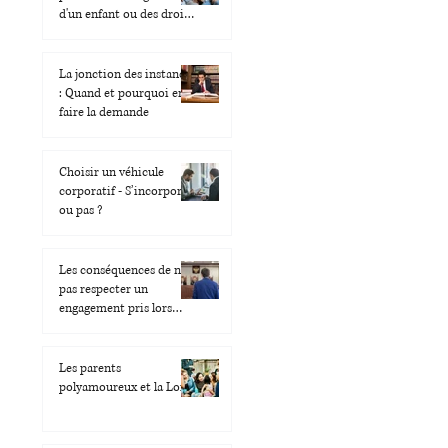
d'un enfant ou des droits
d'accès envers celui-ci ?
La jonction des instances
: Quand et pourquoi en
faire la demande
Choisir un véhicule
corporatif - S’incorporer
ou pas ?
Les conséquences de ne
pas respecter un
engagement pris lors
d'un interrogatoire
préalable
Les parents
polyamoureux et la Loi