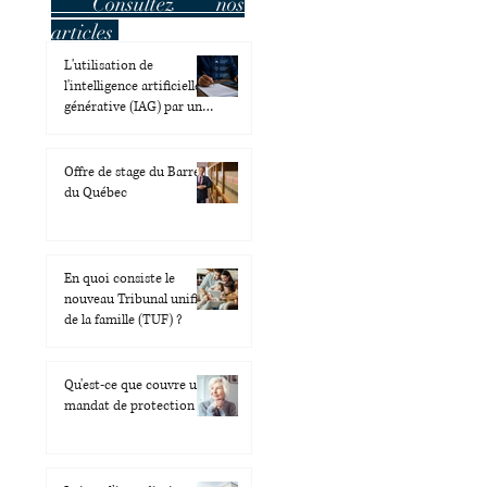
Consultez nos
articles
L'utilisation de
l'intelligence artificielle
générative (IAG) par un
justiciable : un outil à
utiliser avec prudence
Offre de stage du Barreau
du Québec
En quoi consiste le
nouveau Tribunal unifié
de la famille (TUF) ?
Qu'est-ce que couvre un
mandat de protection ?