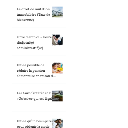
Le droit de mutation
immobilière (Taxe de
bienvenue)
Offre d’emploi – Poste
d’adjoint(e)
administratif(ve)
Est-ce possible de
réduire la pension
alimentaire en raison des
coûts liés aux accès ?
Les taux d'intérêt et la loi
; Qu'est-ce qui est légal ?
Est-ce qu'un beau-parent
peut obtenir la garde