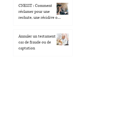
CNESST : Comment
réclamer pour une
rechute, une récidive ou
une aggravation ?
Annuler un testament en
cas de fraude ou de
captation