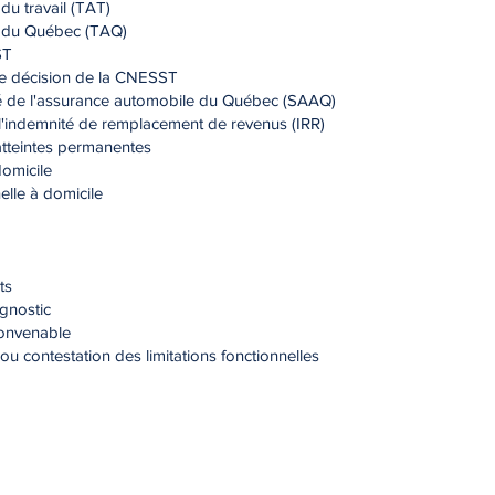
du travail (TAT)
if du Québec (TAQ)
ST
ne décision de la CNESST
té de l'assurance automobile du Québec (SAAQ)
l'indemnité de remplacement de revenus (IRR)
 atteintes permanentes
domicile
lle à domicile
ts
gnostic
convenable
 contestation des limitations fonctionnelles