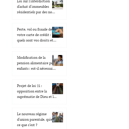
Loi sur l’interdiction
d’achat d’immeubles
résidentiels par des non-
Canadiens, qu’est-ce que
c’est?
Perte, vol ou fraude de
votre carte de crédit :
quels sont vos droits et
vos recours ?
Modification de la
pension alimentaire pour
enfants : est-il nécessaire
de passer par les
tribunaux ?
Projet de loi 21 :
opposition entre la
suprématie de Dieu et la
laïcité de l’État
Le nouveau régime
d'union parentale, qu'est-
ce que c'est ?