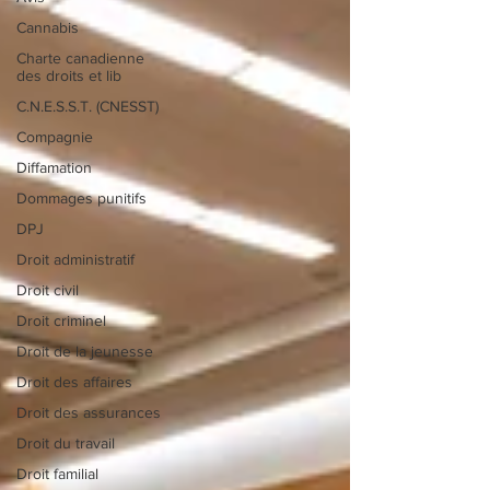
Cannabis
Charte canadienne
des droits et lib
C.N.E.S.S.T. (CNESST)
Compagnie
Diffamation
Dommages punitifs
DPJ
Droit administratif
Droit civil
Droit criminel
Droit de la jeunesse
Droit des affaires
Droit des assurances
Droit du travail
Droit familial