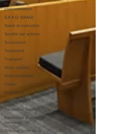
Protection du
consommateur
S.A.A.Q. (SAAQ)
Saisie et exécution
Société par actions
Succession
Testament
Transport
Vices cachés
Droit immobilier
Taxes
Droit fiscal
Assurances
Patrimoine familial
Patrimoine d'union
parentale
Tribunal unifié de la