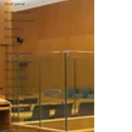
Droit pénal
Droits d'accès
Droits et libertés
Éducation
Enfants
Garde
Grands-parents
Habeas corpus
Honoraires
I.V.A.C. (IVAC)
Logement
Offres d'emploi
Outrage au tribunal
Pension alimentaire
Permis de conduire
Procédures civiles