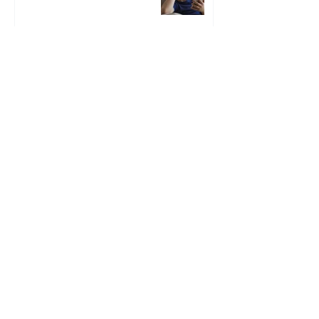
Qu'arrive-t-il si on ne respecte pas une
promesse d'achat ?
L'hypothèque légale de la
construction, qu'est-ce que c'est ?
Quel délai pour contester un avis de
cotisation ?