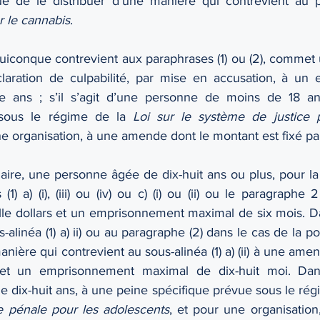
e de le distribuer d’une manière qui contrevient au p
r le cannabis
.
, quiconque contrevient aux paraphrases (1) ou (2), commet u
claration de culpabilité, par mise en accusation, à un
 ans ; s’il s’agit d’une personne de moins de 18 an
 sous le régime de la 
Loi sur le système de justice p
ne organisation, à une amende dont le montant est fixé par 
re, une personne âgée de dix-huit ans ou plus, pour la 
 (1) a) (i), (iii) ou (iv) ou c) (i) ou (ii) ou le paragraph
le dollars et un emprisonnement maximal de six mois. Da
-alinéa (1) a) ii) ou au paragraphe (2) dans le cas de la p
anière qui contrevient au sous-alinéa (1) a) (ii) à une am
s et un emprisonnement maximal de dix-huit moi. Dan
 dix-huit ans, à une peine spécifique prévue sous le rég
e pénale pour les adolescents
, et pour une organisatio