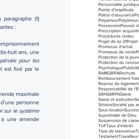
Personnalité juridiqu
Points d'inaptitude
Police d'assurance
Po
paragraphe (1) 
Polyamour
Polyamour
Possession
Pouvoir d
antes :
Prescription acquisit
Procédures civiles
Projet de loi 21
Projet 
 emprisonnement 
Promesse d'achat
x-huit ans, une 
Promesse de vente
P
Protection de la jeu
pénale pour les 
Protection du conso
Psychologue
Publicit
est fixé par le 
RAMQ
RRA
Rechute
Remboursement frai
Reprise de logement
Responsabilité de l'É
amende maximale 
SAH
SARPA
Saisie
Saisie et exécution
Se
 d’une personne 
Sinistre
Société par a
Sous-location
Succes
i sur le système 
Suprématie de Dieu
n à une amende 
Suspension de casier 
TUF
Taux d'intérêt
Taxe de bienvenue
T
Testament
Travailleur