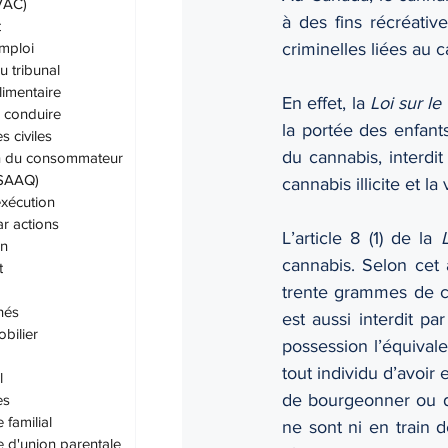
IVAC)
à des fins récréative
t
emploi
criminelles liées au 
u tribunal
limentaire
En effet, la 
Loi sur le
 conduire
la portée des enfants
 civiles
du cannabis, interdit
on du consommateur
(SAAQ)
cannabis illicite et l
exécution
ar actions
L’article 8 (1) de la 
on
cannabis. Selon cet ar
t
trente grammes de ca
hés
est aussi interdit p
bilier
possession l’équivale
tout individu d’avoir
l
de bourgeonner ou de
es
 familial
ne sont ni en train d
e d'union parentale