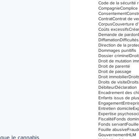
Code de la sécurité r
I.V.A.C. (IVAC)
Compagnie
Complice
Consentement
Constr
Contrat
Contrat de ve
Corpus
Couverture d
Coûts excessifs
Créa
Demande de pardon
Diffamation
Difficulté
Dommages punitifis
Dossier criminel
Droit
Droit de mutation im
Droit de parenté
Droit de passage
Droit immobilier
Droit
Droits de visite
Droits
Débiteur
Déclaration
Encadrement des ch
Engagement
Entrepri
Entretien domicile
Exp
Expertise psychosoci
Fiscalité
Fonds domin
Fonds servant
Fouille
Fouille abusive
Fraud
Gouvernement
HLM
 que le cannabis 