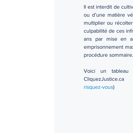
Il est interdit de cul
ou d’une matière végét
multiplier ou récolte
culpabilité de ces i
ans par mise en ac
emprisonnement maxim
procédure sommaire.
Voici un tableau r
CliquezJustice.ca
risquez-vous
)