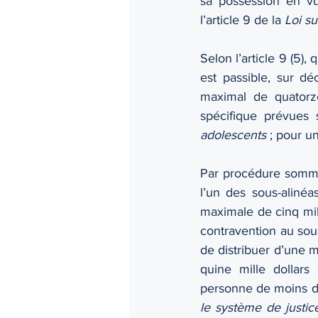
sa possession en vu
l’article 9 de la 
Loi su
Selon l’article 9 (5)
est passible, sur dé
maximal de quatorze
spécifique prévues
adolescents
 ; pour u
Par procédure sommai
l’un des sous-alinéas
maximale de cinq mil
contravention au sous
de distribuer d’une m
quine mille dollar
personne de moins de
le système de justic