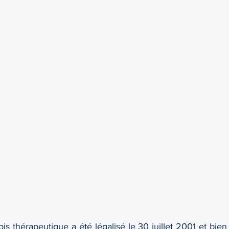
e
Grands-parents
Habeas corpus
Honoraires
s thérapeutique a été légalisé le 30 juillet 2001 et bien