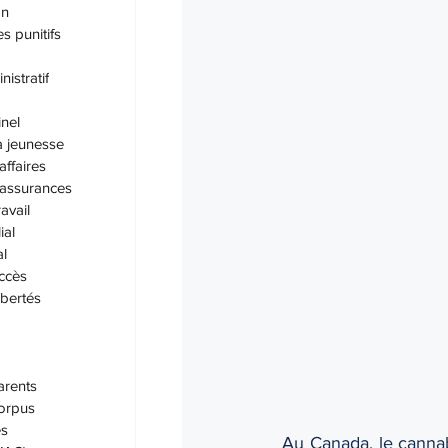
Éducation
Enfants
Gard
on
 punitifs
nistratif
inel
a jeunesse
affaires
 assurances
ravail
ial
al
accès
ibertés
arents
orpus
es
Au Canada, le cannabi