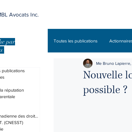
BL Avocats Inc.
he par
Toutes les publications
Actionnaire
es
Me Bruno Lapierre, 
Charte canadienne des droits et lib
 publications
Nouvelle lo
res
possible ?
DPJ
Droit administratif
 la réputation
arentale
Droit des assurances
Droit du
Charte canadienne des droits et lib
.T. (CNESST)
ie