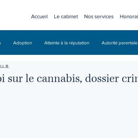
Accueil
Le cabinet
Nos services
Honorai
s
Adoption
Atteinte à la réputation
Autorité parentale
LL.B.
C.N.E.S.S.T. (CNESST)
Compagnie
Diffamation
i sur le cannabis, dossier cr
Droit civil
Droit criminel
Droit de la jeunesse
Droit des
 travail
Droit familial
Droit pénal
Droits d'accès