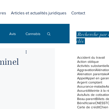
res
Articles et actualités juridiques
Contact
Recherche par 
Avis
Cannabis
clés
Dommages punitifs
Accident du travail
iminel
Action oblique
Activités substantiell
Aggravation
Aliénatio
 affaires
Aliénation parentale
A
Appel
Appel en garan
Argent comptant
Assurance-maladie
A
Assuré
Atteinte à la 
Droits et libertés
Avis
Avis de cotisatio
Beau-parent
Billets 
Bénéficiaire
CNESST
C
Carte de crédit
Chien