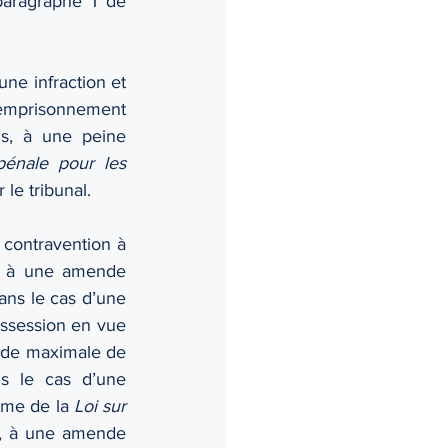
aragraphe 1 de 
ne infraction et 
 emprisonnement 
s, à une peine 
énale pour les 
le tribunal.
contravention à 
e 2 à une amende 
ns le cas d’une 
ossession en vue 
ende maximale de 
s le cas d’une 
ime de la 
Loi sur 
n, à une amende 