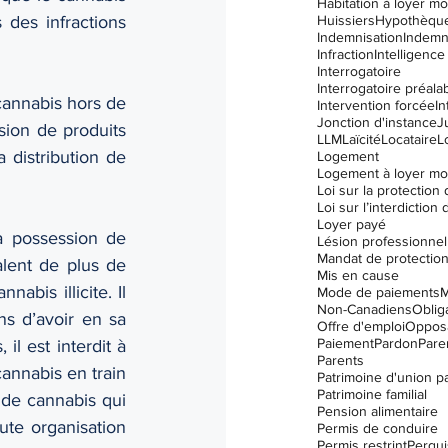
Habitation à loyer m
Huissiers
Hypothèqu
 des infractions 
Indemnisation
Indemn
Infraction
Intelligence 
Interrogatoire
Interrogatoire préala
annabis hors de 
Intervention forcée
In
Jonction d'instance
J
sion de produits 
LLM
Laïcité
Locataire
L
 distribution de 
Logement
Logement à loyer m
Loyer payé
la possession de 
Lésion professionnel
Mandat de protectio
alent de plus de 
Mis en cause
is illicite. Il 
Mode de paiements
M
Non-Canadiens
Oblig
s d’avoir en sa 
Offre d'emploi
Opposa
Paiement
Pardon
Paren
l est interdit à 
Parents
annabis en train 
Patrimoine d'union p
Patrimoine familial
de cannabis qui 
Pension alimentaire
ute organisation 
Permis de conduire
Permis restrint
Perqui