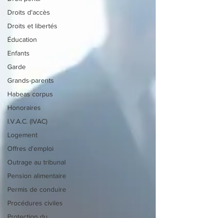
Droits d'accès
Droits et libertés
Éducation
Enfants
Garde
Grands-parents
Habeas corpus
Honoraires
I.V.A.C. (IVAC)
Logement
Offres d'emploi
Outrage au tribunal
Pension alimentaire
Permis de conduire
Procédures civiles
Protection du