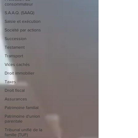
consommateur
S.A.A.Q. (SAAQ)
Saisie et exécution
Société par actions
Succession
Testament
Transport
Vices cachés
Droit immobilier
Taxes
Droit fiscal
Assurances
Patrimoine familial
Patrimoine d'union
parentale
Tribunal unifié de la
famille (TUF)