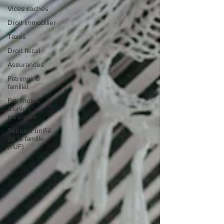
Vices cachés
Droit immobilier
Taxes
Droit fiscal
Assurances
Patrimoine
familial
Patrimoine
d'union
parentale
Tribunal unifié
de la famille
(TUF)