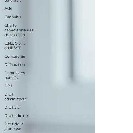
parentale
Avis
Cannabis
Charte
canadienne des
droits et lib
C.N.E.S.S.T.
(CNESST)
Compagnie
Diffamation
Dommages
punitifs
DPJ
Droit
administratif
Droit civil
Droit criminel
Droit de la
jeunesse