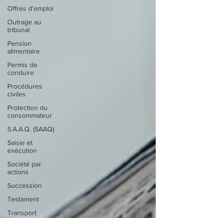
Offres d'emploi
Outrage au
tribunal
Pension
alimentaire
Permis de
conduire
Procédures
civiles
Protection du
consommateur
S.A.A.Q. (SAAQ)
Saisie et
exécution
Société par
actions
Succession
Testament
Transport