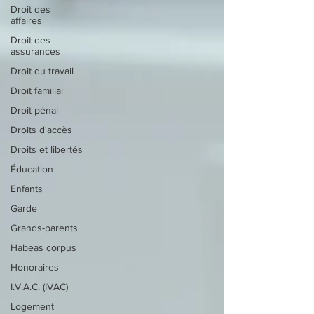
Droit des
affaires
Droit des
assurances
Droit du travail
Droit familial
Droit pénal
Droits d'accès
Droits et libertés
Éducation
Enfants
Garde
Grands-parents
Habeas corpus
Honoraires
I.V.A.C. (IVAC)
Logement