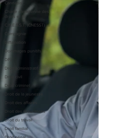
Cannabis
Charte canadienne des
droits et lib
C.N.E.S.S.T. (CNESST)
Compagnie
Diffamation
Dommages punitifs
DPJ
Droit administratif
Droit civil
Droit criminel
Droit de la jeunesse
Droit des affaires
Droit des assurances
Droit du travail
Droit familial
Droit pénal