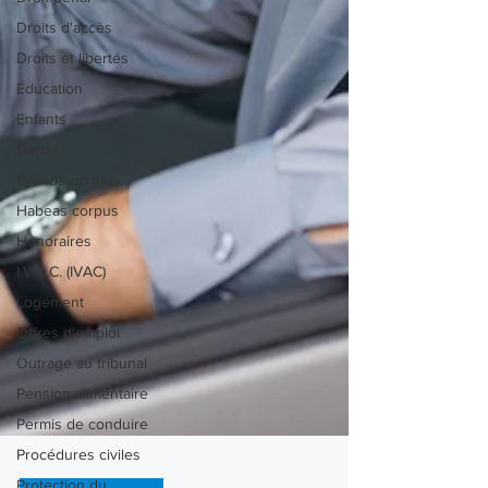
Droits d'accès
Droits et libertés
Éducation
Enfants
Garde
Grands-parents
Habeas corpus
Honoraires
I.V.A.C. (IVAC)
Logement
Offres d'emploi
Outrage au tribunal
Pension alimentaire
Permis de conduire
Procédures civiles
Protection du