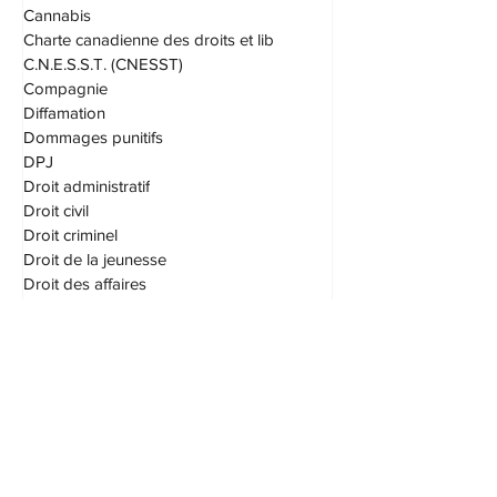
Atteinte à la réputation
Autorité parentale
Avis
Cannabis
Charte canadienne des droits et lib
C.N.E.S.S.T. (CNESST)
Compagnie
Diffamation
Dommages punitifs
DPJ
Droit administratif
Droit civil
Droit criminel
Droit de la jeunesse
Droit des affaires
Droit des assurances
Droit du travail
Droit familial
Droit pénal
Droits d'accès