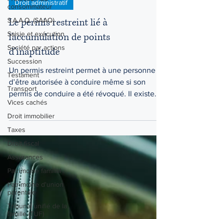
consommateur
Droit administratif
S.A.A.Q. (SAAQ)
Le permis restreint lié à
Saisie et exécution
l’accumulation de points
Société par actions
Succession
d’inaptitude
Testament
Un permis restreint permet à une personne
Transport
d’être autorisée à conduire même si son
Vices cachés
permis de conduire a été révoqué. Il existe
Droit immobilier
deux types...
Taxes
Droit fiscal
Assurances
Patrimoine familial
Patrimoine d'union
parentale
Tribunal unifié de la
famille (TUF)