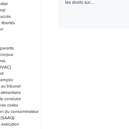
les droits sur...
ilial
nal
'accès
 libertés
on
parents
corpus
res
 (IVAC)
nt
'emploi
au tribunal
alimentaire
de conduire
es civiles
ion du consommateur
. (SAAQ)
t exécution