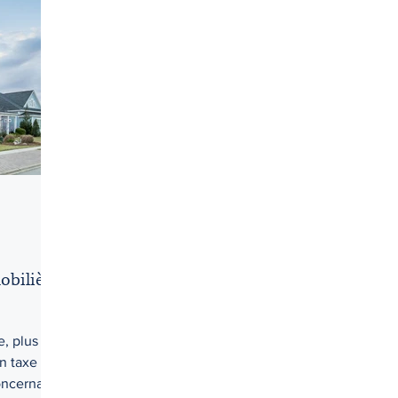
Droit criminel
Droit de la jeunesse
Droit des affaires
Droit pénal
Droits d'accès
Droits et libertés
Éduc
pus
Honoraires
I.V.A.C. (IVAC)
obilière
e, plus
n taxe de
concernant