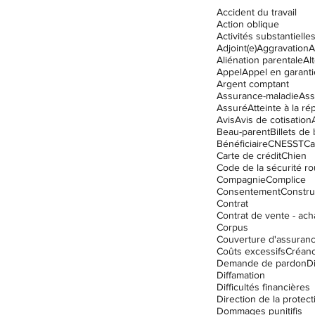
Accident du travail
Action oblique
Activités substantielle
Adjoint(e)
Aggravation
A
Droit des assurances
Aliénation parentale
Al
Appel
Appel en garanti
Argent comptant
Assurance-maladie
Ass
Assuré
Atteinte à la ré
ation
Enfants
Garde
Avis
Avis de cotisation
Beau-parent
Billets de
Bénéficiaire
CNESST
Ca
Carte de crédit
Chien
Code de la sécurité ro
Compagnie
Complice
Consentement
Constru
Contrat
Contrat de vente - ach
Corpus
Couverture d'assuran
Coûts excessifs
Créanc
Demande de pardon
D
Diffamation
Difficultés financières
Dommages punitifis