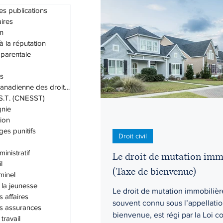
es publications
ires
n
Droit administratif
Droit civil
 à la réputation
 parentale
s
Droit du travail
Droit familial
Charte canadienne des droits et lib
.S.T. (CNESST)
nie
Grands-parents
Habeas cor
ion
s punitifs
Droit civil
inistratif
Le droit de mutation imm
l
(Taxe de bienvenue)
iminel
 la jeunesse
Le droit de mutation immobilièr
s affaires
souvent connu sous l’appellatio
es assurances
bienvenue, est régi par la Loi 
travail