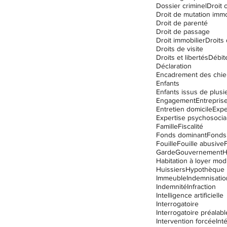
Dossier criminel
Droit c
Droit de mutation immo
Droit de parenté
Droit de passage
Droit immobilier
Droits
Droits de visite
Droits et libertés
Débit
Déclaration
Encadrement des chie
Enfants
Engagement
Entrepris
Entretien domicile
Expe
Expertise psychosocia
Famille
Fiscalité
Fonds dominant
Fonds
Fouille
Fouille abusive
Garde
Gouvernement
Habitation à loyer mo
Huissiers
Hypothèque
Immeuble
Indemnisatio
Indemnité
Infraction
Intelligence artificielle
Interrogatoire
Interrogatoire préalabl
Intervention forcée
Int