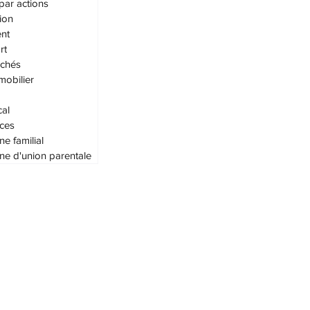
par actions
ion
nt
rt
achés
mobilier
cal
ces
ne familial
ne d'union parentale