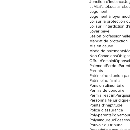
Jonction d'instance
Ju
LLM
Laïcité
Locataire
Lo
Logement
Logement à loyer mod
Loyer payé
Lésion professionnell
Mandat de protection
Mis en cause
Mode de paiements
Mo
Non-Canadiens
Obligat
Offre d'emploi
Opposabi
Paiement
Pardon
Parent
Parents
Patrimoine d'union par
Patrimoine familial
Pension alimentaire
Permis de conduire
Permis restrint
Perquisi
Personnalité juridique
Points d'inaptitude
Police d'assurance
Poly-parents
Polyamou
Polyamoureux
Possess
Pouvoir du tribunal
Prescription acquisitiv