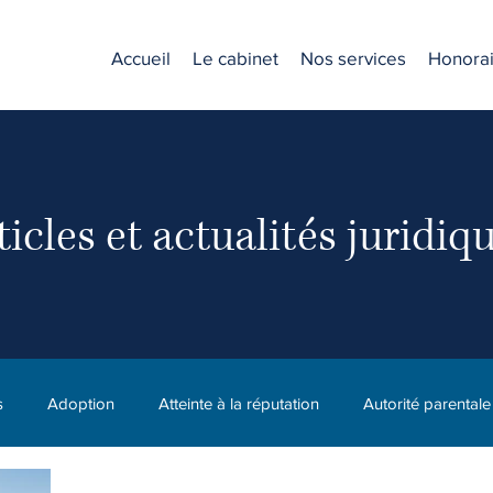
Accueil
Le cabinet
Nos services
Honorai
ticles et actualités juridiq
s
Adoption
Atteinte à la réputation
Autorité parentale
C.N.E.S.S.T. (CNESST)
Compagnie
Diffamation