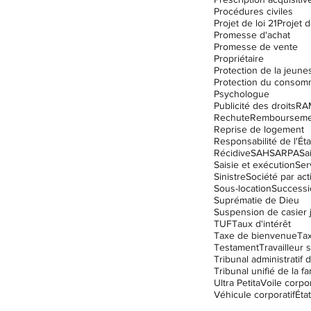
Procédures civiles
Projet de loi 21
Projet d
Promesse d'achat
Promesse de vente
Propriétaire
Protection de la jeune
Protection du consom
Psychologue
Publicité des droits
RA
Rechute
Remboursemen
Reprise de logement
Responsabilité de l'Éta
Récidive
SAH
SARPA
Sa
Saisie et exécution
Ser
Sinistre
Société par act
Sous-location
Successi
Suprématie de Dieu
TUF
Taux d'intérêt
Taxe de bienvenue
Ta
Testament
Travailleur s
Tribunal unifié de la fa
Ultra Petita
Voile corpor
Véhicule corporatif
État