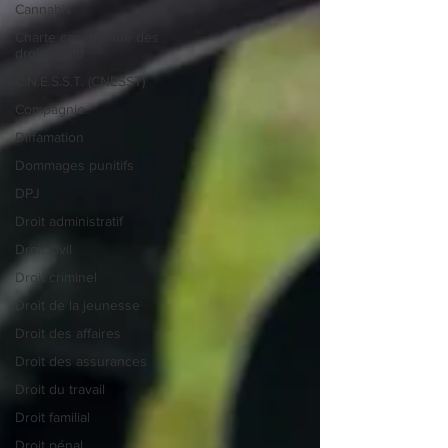
Cannabis
Charte canadienne des
droits et lib
C.N.E.S.S.T. (CNESST)
Compagnie
Diffamation
Dommages punitifs
DPJ
Droit administratif
Droit civil
Droit criminel
Droit de la jeunesse
Droit des affaires
Droit des assurances
Droit du travail
Droit familial
Droit pénal