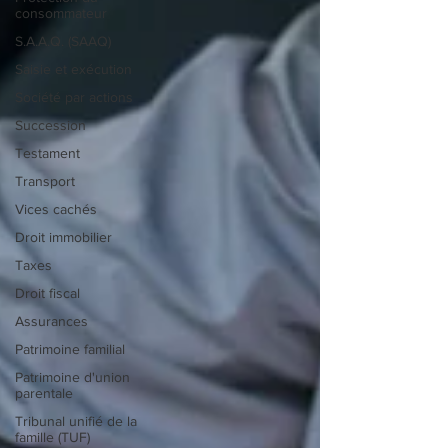
consommateur
S.A.A.Q. (SAAQ)
Saisie et exécution
Société par actions
Succession
Testament
Transport
Vices cachés
Droit immobilier
Taxes
Droit fiscal
Assurances
Patrimoine familial
Patrimoine d'union
parentale
Tribunal unifié de la
famille (TUF)