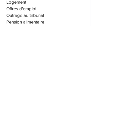
I.V.A.C. (IVAC)
Logement
Offres d'emploi
Outrage au tribunal
Pension alimentaire
Permis de conduire
Procédures civiles
Protection du consommateur
S.A.A.Q. (SAAQ)
Saisie et exécution
Société par actions
Succession
Testament
Transport
Vices cachés
Droit immobilier
Taxes
Droit fiscal
Assurances
Patrimoine familial