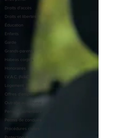
Droits d'accès
Droits et libertés
Éducation
Enfants
Garde
Grands-parents
Habeas corpus
Honoraires
I.V.A.C. (IVAC)
Logement
Offres d'emploi
Outrage au tribunal
Pension alimentaire
Permis de conduire
Procédures civiles
Protection du