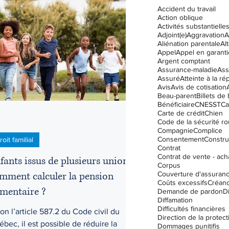
Accident du travail
Action oblique
Activités substantielle
Adjoint(e)
Aggravation
A
Droit des assurances
Aliénation parentale
Al
Appel
Appel en garanti
Argent comptant
Assurance-maladie
Ass
Assuré
Atteinte à la ré
ation
Enfants
Garde
Avis
Avis de cotisation
Beau-parent
Billets de
Bénéficiaire
CNESST
Ca
Carte de crédit
Chien
Code de la sécurité ro
Compagnie
Complice
Consentement
Constru
roit familial
Contrat
Contrat de vente - ach
fants issus de plusieurs unions ;
Corpus
mment calculer la pension
Couverture d'assuran
Coûts excessifs
Créanc
imentaire ?
Demande de pardon
D
Diffamation
Difficultés financières
on l’article 587.2 du Code civil du
bec, il est possible de réduire la
Dommages punitifis