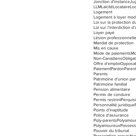
Jonction d'instance
Ju
LLM
Laïcité
Locataire
Lo
Logement
Logement à loyer mod
Loyer payé
Lésion professionnell
Mandat de protection
Mis en cause
Mode de paiements
Mo
Non-Canadiens
Obligat
Offre d'emploi
Opposabi
Paiement
Pardon
Parent
Parents
Patrimoine d'union par
Patrimoine familial
Pension alimentaire
Permis de conduire
Permis restrint
Perquisi
Personnalité juridique
Points d'inaptitude
Police d'assurance
Poly-parents
Polyamou
Polyamoureux
Possess
Pouvoir du tribunal
Prescription acquisitiv