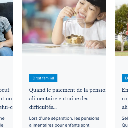
Droit criminel
Droit de la jeunesse
Droit des affaires
Droit pénal
Droits d'accès
Droits et libertés
Éduc
pus
Honoraires
I.V.A.C. (IVAC)
Droit familial
D
peut
Quand le paiement de la pension
En
nt ou
alimentaire entraîne des
co
elui-ci ?
difficultés...
al
une
Lors d’une séparation, les pensions
Sel
le
alimentaires pour enfants sont
Qué