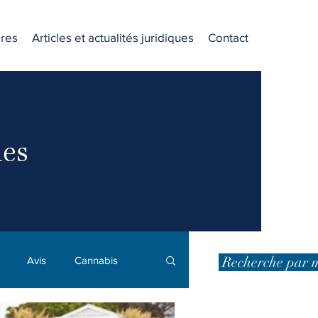
res
Articles et actualités juridiques
Contact
ues
Recherche par m
Avis
Cannabis
Dommages punitifs
DPJ