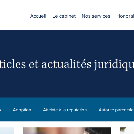
Accueil
Le cabinet
Nos services
Honorai
ticles et actualités juridiq
s
Adoption
Atteinte à la réputation
Autorité parentale
C.N.E.S.S.T. (CNESST)
Compagnie
Diffamation