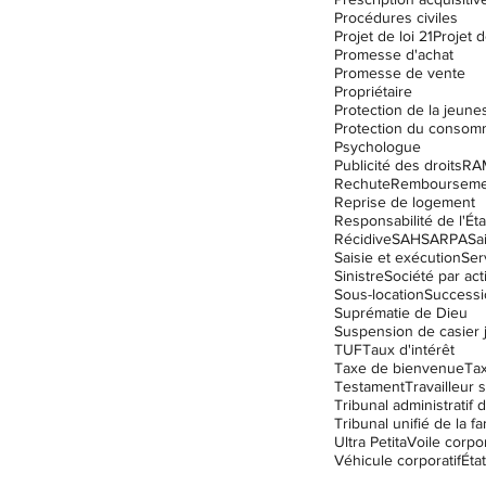
Procédures civiles
Projet de loi 21
Projet d
Promesse d'achat
Promesse de vente
Propriétaire
Protection de la jeune
Protection du consom
Psychologue
Publicité des droits
RA
Rechute
Remboursemen
Reprise de logement
Responsabilité de l'Éta
Récidive
SAH
SARPA
Sa
Saisie et exécution
Ser
Sinistre
Société par act
Sous-location
Successi
Suprématie de Dieu
TUF
Taux d'intérêt
Taxe de bienvenue
Ta
Testament
Travailleur s
Tribunal unifié de la fa
Ultra Petita
Voile corpor
Véhicule corporatif
État