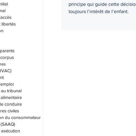
ilial
principe qui guide cette décisio
nal
toujours l’intérêt de l’enfant.
'accès
 libertés
on
parents
corpus
res
 (IVAC)
nt
'emploi
au tribunal
alimentaire
de conduire
es civiles
ion du consommateur
. (SAAQ)
t exécution