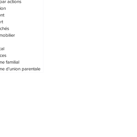
par actions
ion
nt
rt
achés
mobilier
cal
ces
ne familial
ne d'union parentale