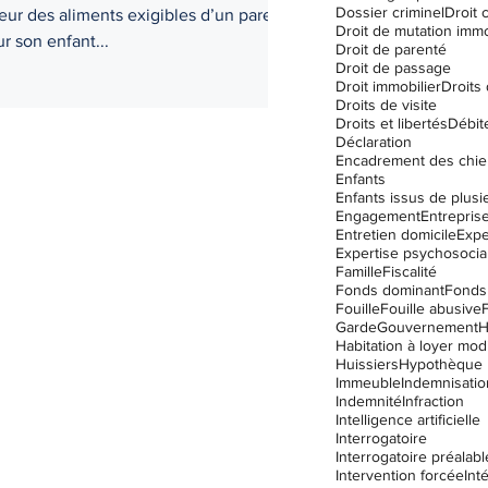
Dossier criminel
Droit c
eur des aliments exigibles d’un parent
Droit de mutation immo
r son enfant...
Droit de parenté
Droit de passage
Droit immobilier
Droits
Droits de visite
Droits et libertés
Débit
Déclaration
Encadrement des chie
Enfants
Engagement
Entrepris
Entretien domicile
Expe
Expertise psychosocia
Famille
Fiscalité
Fonds dominant
Fonds
Fouille
Fouille abusive
Garde
Gouvernement
Habitation à loyer mo
Huissiers
Hypothèque
Immeuble
Indemnisatio
Indemnité
Infraction
Intelligence artificielle
Interrogatoire
Interrogatoire préalabl
Intervention forcée
Int