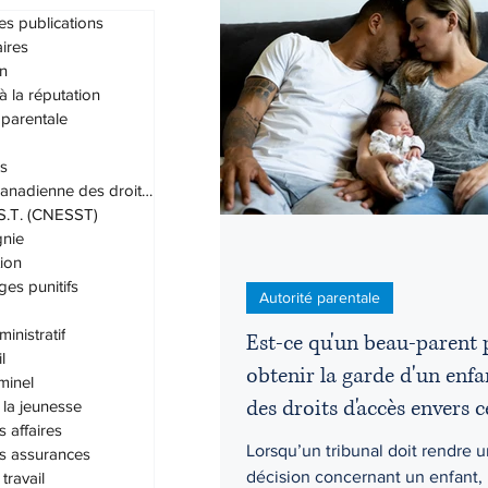
es publications
ires
n
Droit administratif
Droit civil
 à la réputation
 parentale
s
Droit du travail
Droit familial
Charte canadienne des droits et lib
.S.T. (CNESST)
nie
Grands-parents
Habeas cor
ion
s punitifs
Autorité parentale
inistratif
Est-ce qu'un beau-parent 
l
obtenir la garde d'un enfa
iminel
des droits d'accès envers c
 la jeunesse
s affaires
Lorsqu’un tribunal doit rendre 
es assurances
décision concernant un enfant, 
travail