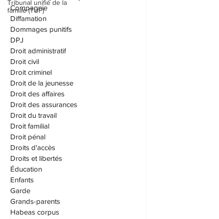
Tribunal unifié de la
C.N.E.S.S.T. (CNESST)
famille (TUF)
Compagnie
Diffamation
Dommages punitifs
DPJ
Droit administratif
Droit civil
Droit criminel
Droit de la jeunesse
Droit des affaires
Droit des assurances
Droit du travail
Droit familial
Droit pénal
Droits d'accès
Droits et libertés
Éducation
Enfants
Garde
Grands-parents