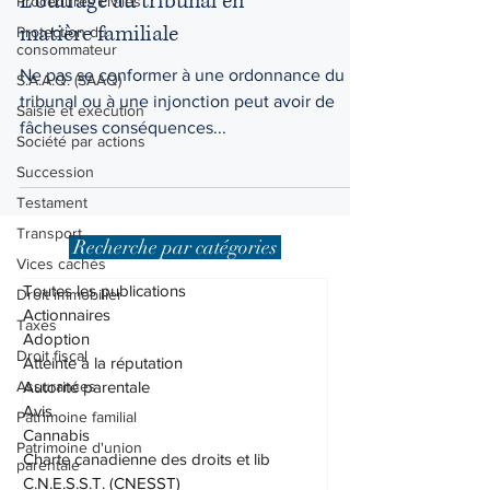
Procédures civiles
L'outrage au tribunal en
Protection du
consommateur
matière familiale
S.A.A.Q. (SAAQ)
Ne pas se conformer à une ordonnance du
Saisie et exécution
tribunal ou à une injonction peut avoir de
Société par actions
fâcheuses conséquences...
Succession
Testament
Transport
Vices cachés
Recherche par catégories
Droit immobilier
Toutes les publications
Taxes
Actionnaires
Droit fiscal
Adoption
Assurances
Atteinte à la réputation
Autorité parentale
Patrimoine familial
Avis
Patrimoine d'union
Cannabis
parentale
Charte canadienne des droits et lib