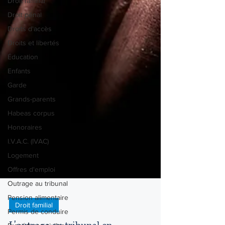
Droit familial
Droit pénal
Droits d'accès
Droits et libertés
Éducation
Enfants
Garde
Grands-parents
Habeas corpus
Honoraires
I.V.A.C. (IVAC)
Logement
Offres d'emploi
Outrage au tribunal
Pension alimentaire
Permis de conduire
Droit familial