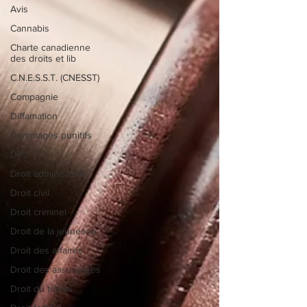
Avis
Cannabis
Charte canadienne
des droits et lib
C.N.E.S.S.T. (CNESST)
Compagnie
Diffamation
Dommages punitifs
DPJ
Droit administratif
Droit civil
Droit criminel
Droit de la jeunesse
Droit des affaires
Droit des assurances
Droit du travail