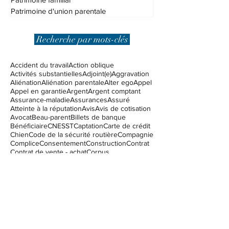
Assurances
Patrimoine familial
Patrimoine d'union parentale
Recherche par mots-clés
Accident du travail
Action oblique
Activités substantielles
Adjoint(e)
Aggravation
Aliénation
Aliénation parentale
Alter ego
Appel
Appel en garantie
Argent
Argent comptant
Assurance-maladie
Assurances
Assuré
Atteinte à la réputation
Avis
Avis de cotisation
Avocat
Beau-parent
Billets de banque
Bénéficiaire
CNESST
Captation
Carte de crédit
Chien
Code de la sécurité routière
Compagnie
Complice
Consentement
Construction
Contrat
Contrat de vente - achat
Corpus
Couverture d'assurance
Coûts excessifs
Créancier
DPJ
Demande de pardon
Dieu
Diffamation
Difficultés financières
Direction de la protection de la jeunesse
Dommages punitifis
Dossier criminel
Droit civil
Droit de mutation immobilière
Droit de parenté
Droit de passage