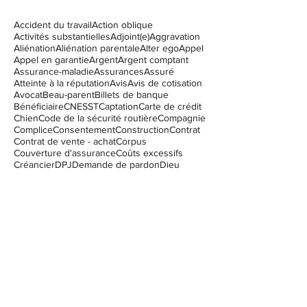
Recherche par mots-clés
Accident du travail
Action oblique
Activités substantielles
Adjoint(e)
Aggravation
Aliénation
Aliénation parentale
Alter ego
Appel
Appel en garantie
Argent
Argent comptant
Assurance-maladie
Assurances
Assuré
Atteinte à la réputation
Avis
Avis de cotisation
Avocat
Beau-parent
Billets de banque
Bénéficiaire
CNESST
Captation
Carte de crédit
Chien
Code de la sécurité routière
Compagnie
Complice
Consentement
Construction
Contrat
Contrat de vente - achat
Corpus
Couverture d'assurance
Coûts excessifs
Créancier
DPJ
Demande de pardon
Dieu
Diffamation
Difficultés financières
Direction de la protection de la jeunesse
Dommages punitifis
Dossier criminel
Droit civil
Droit de mutation immobilière
Droit de parenté
Droit de passage
Droit immobilier
Droits d'accès
Droits de visite
Droits et libertés
Débiteur
Déclaration
Encadrement des chiens
Enfants
Enfants issus de plusieurs unions
Engagement
Entreprise
Entretien domicile