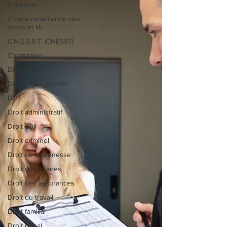
Cannabis
Charte canadienne des
droits et lib
C.N.E.S.S.T. (CNESST)
Compagnie
Diffamation
Dommages punitifs
DPJ
Droit administratif
Droit civil
Droit criminel
Droit de la jeunesse
Droit des affaires
Droit des assurances
Droit du travail
Droit familial
Droit pénal