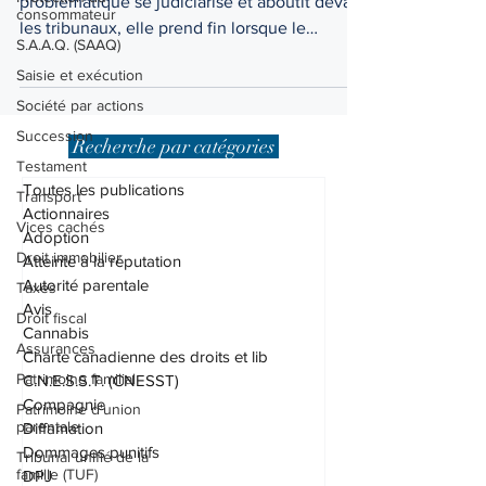
Beaucoup de gens croient que lorsqu’une
consommateur
problématique se judiciarise et aboutit devant
S.A.A.Q. (SAAQ)
les tribunaux, elle prend fin lorsque le
Saisie et exécution
jugement...
Société par actions
Succession
Testament
Recherche par catégories
Transport
Toutes les publications
Vices cachés
Actionnaires
Droit immobilier
Adoption
Taxes
Atteinte à la réputation
Autorité parentale
Droit fiscal
Avis
Assurances
Cannabis
Patrimoine familial
Charte canadienne des droits et lib
Patrimoine d'union
C.N.E.S.S.T. (CNESST)
parentale
Compagnie
Tribunal unifié de la
Diffamation
famille (TUF)
Dommages punitifs