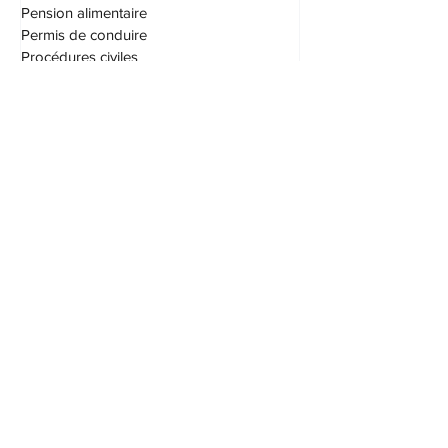
Outrage au tribunal
Pension alimentaire
Permis de conduire
Procédures civiles
Protection du consommateur
S.A.A.Q. (SAAQ)
Saisie et exécution
Société par actions
Succession
Testament
Transport
Vices cachés
Droit immobilier
Taxes
Droit fiscal
Assurances
Patrimoine familial
Patrimoine d'union parentale