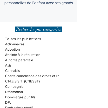
graves faire obstacle aux relations
personnelles de l’enfant avec ses grands-
parents. À défaut..
Recherche par catégories
Toutes les publications
Actionnaires
Adoption
Atteinte à la réputation
Autorité parentale
Avis
Cannabis
Charte canadienne des droits et lib
C.N.E.S.S.T. (CNESST)
Compagnie
Diffamation
Dommages punitifs