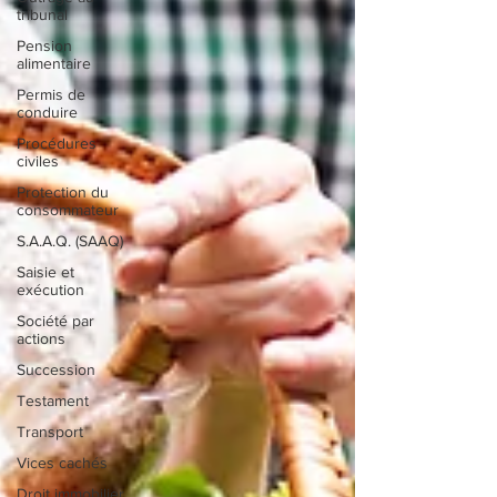
tribunal
Pension
alimentaire
Permis de
conduire
Procédures
civiles
Protection du
consommateur
S.A.A.Q. (SAAQ)
Saisie et
exécution
Société par
actions
Succession
Testament
Transport
Vices cachés
Droit immobilier