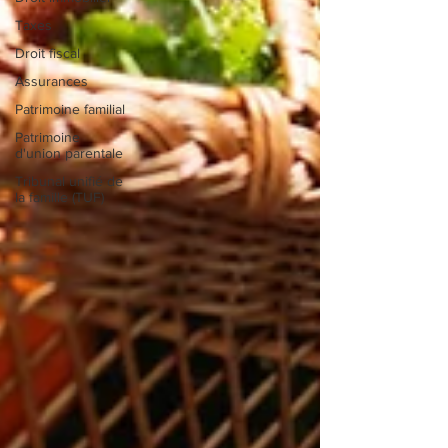
Taxes
Droit fiscal
Assurances
Patrimoine familial
Patrimoine
d'union parentale
Tribunal unifié de
la famille (TUF)