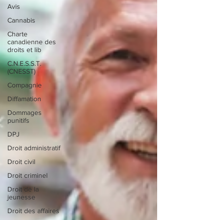
Avis
Cannabis
Charte
canadienne des
droits et lib
C.N.E.S.S.T.
(CNESST)
Compagnie
Diffamation
Dommages
punitifs
DPJ
Droit administratif
Droit civil
Droit criminel
Droit de la
jeunesse
Droit des affaires