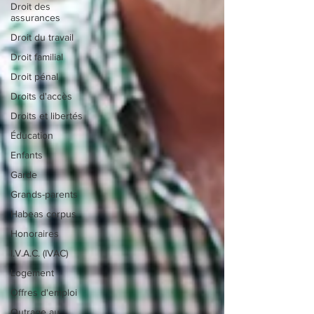
Droit des
assurances
Droit du travail
Droit familial
Droit pénal
Droits d'accès
Droits et libertés
Éducation
Enfants
Garde
Grands-parents
Habeas corpus
Honoraires
I.V.A.C. (IVAC)
Logement
Offres d'emploi
Outrage au