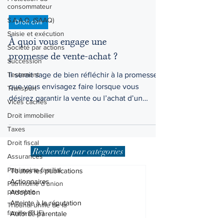
consommateur
S.A.A.Q. (SAAQ)
Saisie et exécution
Droit civil
Société par actions
À quoi vous engage une
Succession
promesse de vente-achat ?
Testament
Il serait sage de bien réfléchir à la promesse
Transport
que vous envisagez faire lorsque vous
Vices cachés
désirez garantir la vente ou l’achat d’un
Droit immobilier
bien...
Taxes
Droit fiscal
Assurances
Recherche par catégories
Patrimoine familial
Patrimoine d'union
Toutes les publications
parentale
Actionnaires
Tribunal unifié de la
Adoption
famille (TUF)
Atteinte à la réputation