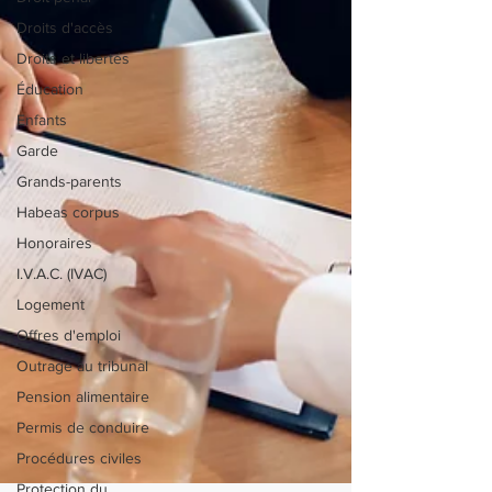
Droits d'accès
Droits et libertés
Éducation
Enfants
Garde
Grands-parents
Habeas corpus
Honoraires
I.V.A.C. (IVAC)
Logement
Offres d'emploi
Outrage au tribunal
Pension alimentaire
Permis de conduire
Procédures civiles
Protection du