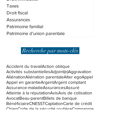
Vices cachés
Droit immobilier
Taxes
Droit fiscal
Assurances
Patrimoine familial
Patrimoine d'union parentale
Recherche par mots-clés
Accident du travail
Action oblique
Activités substantielles
Adjoint(e)
Aggravation
Aliénation
Aliénation parentale
Alter ego
Appel
Appel en garantie
Argent
Argent comptant
Assurance-maladie
Assurances
Assuré
Atteinte à la réputation
Avis
Avis de cotisation
Avocat
Beau-parent
Billets de banque
Bénéficiaire
CNESST
Captation
Carte de crédit
Chien
Code de la sécurité routière
Compagnie
Complice
Consentement
Construction
Contrat
Contrat de vente - achat
Corpus
Couverture d'assurance
Coûts excessifs
Créancier
DPJ
Demande de pardon
Dieu