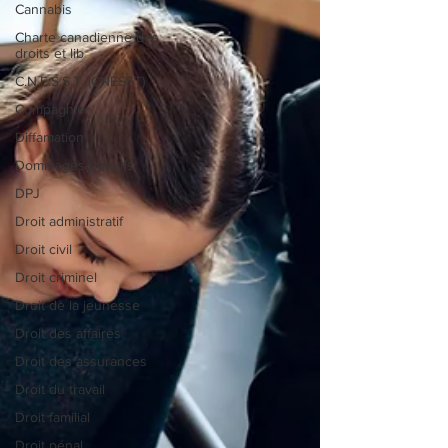
Cannabis
Charte canadienne des
droits et lib
C.N.E.S.S.T. (CNESST)
Compagnie
Diffamation
Dommages punitifs
DPJ
Droit administratif
Droit civil
Droit criminel
Droit de la jeunesse
Droit des affaires
Droit des assurances
Droit du travail
Droit familial
Droit pénal