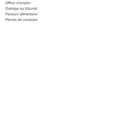
Logement
Offres d'emploi
Outrage au tribunal
Pension alimentaire
Permis de conduire
Procédures civiles
Protection du consommateur
S.A.A.Q. (SAAQ)
Saisie et exécution
Société par actions
Succession
Testament
Transport
Vices cachés
Droit immobilier
Taxes
Droit fiscal
Assurances
Patrimoine familial
Patrimoine d'union parentale