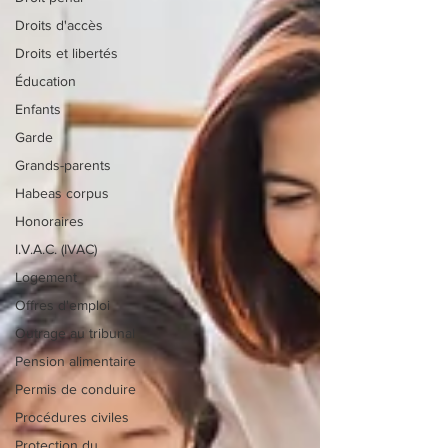
Droits d'accès
Droits et libertés
Éducation
Enfants
Garde
Grands-parents
Habeas corpus
Honoraires
I.V.A.C. (IVAC)
Logement
Offres d'emploi
Outrage au tribunal
Pension alimentaire
Permis de conduire
Procédures civiles
Protection du