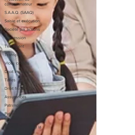
consommateur
S.A.A.Q. (SAAQ)
Saisie et exécution
Société par actions
Succession
Testament
Transport
Vices cachés
Droit immobilier
Taxes
Droit fiscal
Assurances
Patrimoine familial
Patrimoine d'union
parentale
Tribunal unifié de la
famille (TUF)