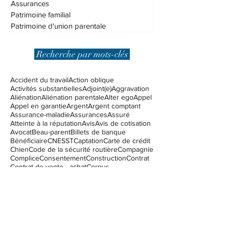
Droit fiscal
Assurances
Patrimoine familial
Patrimoine d'union parentale
Recherche par mots-clés
Accident du travail
Action oblique
Activités substantielles
Adjoint(e)
Aggravation
Aliénation
Aliénation parentale
Alter ego
Appel
Appel en garantie
Argent
Argent comptant
Assurance-maladie
Assurances
Assuré
Atteinte à la réputation
Avis
Avis de cotisation
Avocat
Beau-parent
Billets de banque
Bénéficiaire
CNESST
Captation
Carte de crédit
Chien
Code de la sécurité routière
Compagnie
Complice
Consentement
Construction
Contrat
Contrat de vente - achat
Corpus
Couverture d'assurance
Coûts excessifs
Créancier
DPJ
Demande de pardon
Dieu
Diffamation
Difficultés financières
Direction de la protection de la jeunesse
Dommages punitifis
Dossier criminel
Droit civil