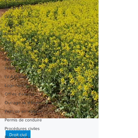
Droits d'accès
Droits et libertés
Éducation
Enfants
Garde
Grands-parents
Habeas corpus
Honoraires
I.V.A.C. (IVAC)
Logement
Offres d'emploi
Outrage au tribunal
Pension alimentaire
Permis de conduire
Procédures civiles
Protection du