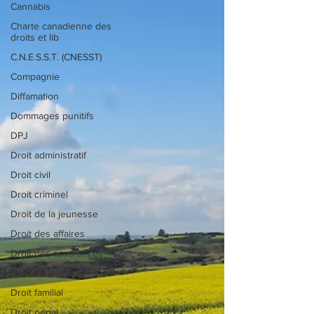
Cannabis
Charte canadienne des
droits et lib
C.N.E.S.S.T. (CNESST)
Compagnie
Diffamation
Dommages punitifs
DPJ
Droit administratif
Droit civil
Droit criminel
Droit de la jeunesse
Droit des affaires
Droit des assurances
Droit du travail
Droit familial
Droit pénal