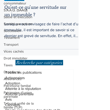
consommateur
Droit civil
S.A.A.Q. (SAAQ)
Qu’est-ce qu’une servitude sur
Saisie et exécution
un immeuble ?
Société par actions
Succession
Lorsque vous envisagez de faire l’achat d’un
Testament
immeuble, il est important de savoir si ce
dernier est grevé de servitude. En effet, il
Transport
est...
Vices cachés
Droit immobilier
Taxes
Recherche par catégories
Droit fiscal
Assurances
Toutes les publications
Patrimoine familial
Actionnaires
Adoption
Patrimoine d'union
parentale
Atteinte à la réputation
Autorité parentale
Tribunal unifié de la
famille (TUF)
Avis