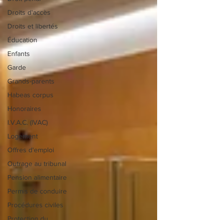
Droits d'accès
Droits et libertés
Éducation
Enfants
Garde
Grands-parents
Habeas corpus
Honoraires
I.V.A.C. (IVAC)
Logement
Offres d'emploi
Outrage au tribunal
Pension alimentaire
Permis de conduire
Procédures civiles
Protection du