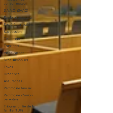
consommateur
S.A.A.Q. (SAAQ)
Saisie et exécution
Société par actions
Succession
Testament
Transport
Vices cachés
Droit immobilier
Taxes
Droit fiscal
Assurances
Patrimoine familial
Patrimoine d'union
parentale
Tribunal unifié de la
famille (TUF)