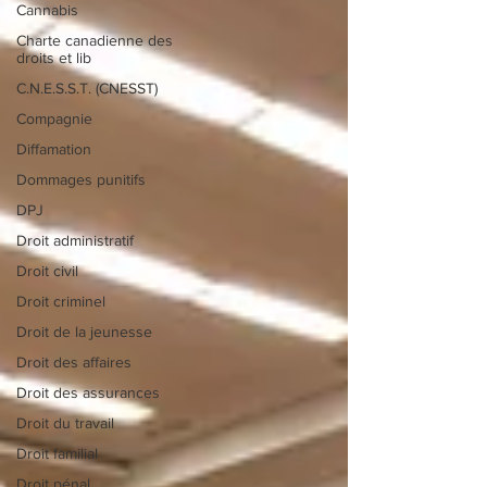
Cannabis
Charte canadienne des
droits et lib
C.N.E.S.S.T. (CNESST)
Compagnie
Diffamation
Dommages punitifs
DPJ
Droit administratif
Droit civil
Droit criminel
Droit de la jeunesse
Droit des affaires
Droit des assurances
Droit du travail
Droit familial
Droit pénal