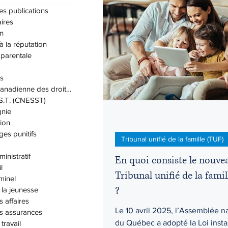
es publications
ires
n
Droit administratif
Droit civil
 à la réputation
 parentale
s
Droit du travail
Droit familial
Charte canadienne des droits et lib
.S.T. (CNESST)
nie
Grands-parents
Habeas cor
ion
s punitifs
Tribunal unifié de la famille (TUF)
inistratif
En quoi consiste le nouve
l
Tribunal unifié de la fami
iminel
?
 la jeunesse
s affaires
Le 10 avril 2025, l’Assemblée n
es assurances
du Québec a adopté la Loi insta
travail