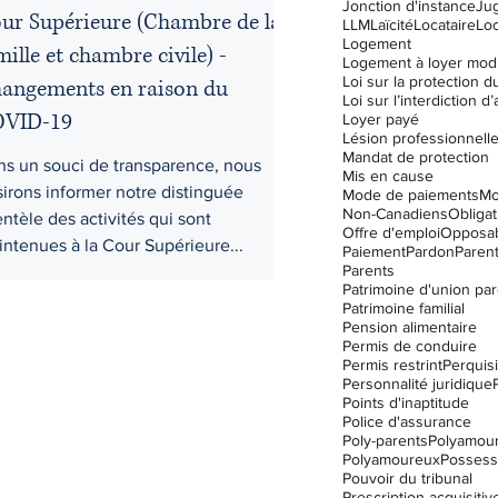
Jonction d'instance
Ju
ur Supérieure (Chambre de la
LLM
Laïcité
Locataire
Lo
Logement
mille et chambre civile) -
Logement à loyer mod
angements en raison du
VID-19
Loyer payé
Lésion professionnell
Mandat de protection
ns un souci de transparence, nous
Mis en cause
irons informer notre distinguée
Mode de paiements
Mo
Non-Canadiens
Obligat
entèle des activités qui sont
Offre d'emploi
Opposabi
ntenues à la Cour Supérieure...
Paiement
Pardon
Parent
Parents
Patrimoine d'union par
Patrimoine familial
Pension alimentaire
Permis de conduire
Permis restrint
Perquisi
Personnalité juridique
Points d'inaptitude
Police d'assurance
Poly-parents
Polyamou
Polyamoureux
Possess
Pouvoir du tribunal
Prescription acquisitiv