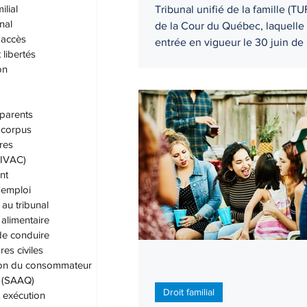
ilial
Tribunal unifié de la famille (TU
nal
de la Cour du Québec, laquelle 
'accès
entrée en vigueur le 30 juin d
 libertés
année. Le Tribunal unifié de la famille
on
représente l’un des plus import
changements du droit de la fami
Québec depuis plusieurs décen
parents
corpus
res
 (IVAC)
nt
'emploi
au tribunal
alimentaire
de conduire
es civiles
ion du consommateur
. (SAAQ)
Droit familial
t exécution