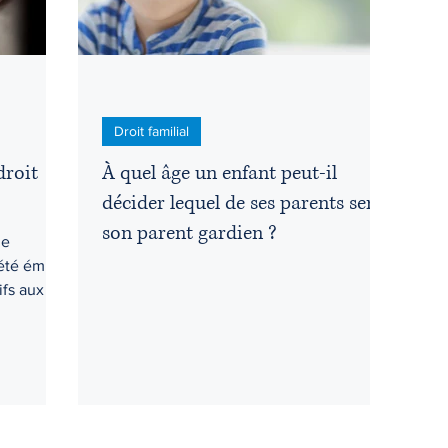
Droit familial
droit
À quel âge un enfant peut-il
décider lequel de ses parents sera
son parent gardien ?
ne
été émise
ifs aux