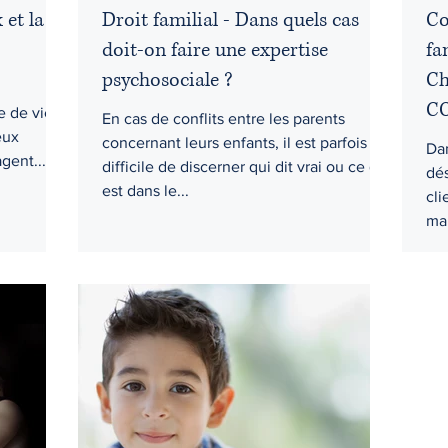
et la
Droit familial - Dans quels cas
Co
doit-on faire une expertise
fa
psychosociale ?
Ch
CO
e de vie
En cas de conflits entre les parents
eux
concernant leurs enfants, il est parfois
Da
gent...
difficile de discerner qui dit vrai ou ce qui
dés
est dans le...
cli
mai