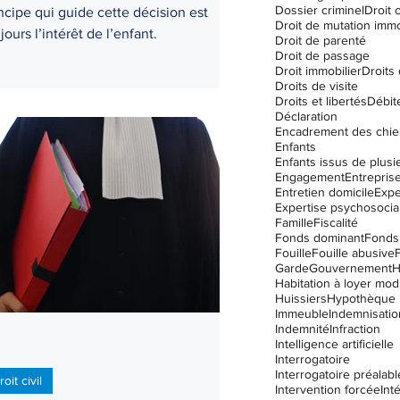
Dossier criminel
Droit c
ncipe qui guide cette décision est
Droit de mutation immo
jours l’intérêt de l’enfant.
Droit de parenté
Droit de passage
Droit immobilier
Droits
Droits de visite
Droits et libertés
Débit
Déclaration
Encadrement des chie
Enfants
Engagement
Entrepris
Entretien domicile
Expe
Expertise psychosocia
Famille
Fiscalité
Fonds dominant
Fonds
Fouille
Fouille abusive
Garde
Gouvernement
Habitation à loyer mo
Huissiers
Hypothèque
Immeuble
Indemnisatio
Indemnité
Infraction
Intelligence artificielle
Interrogatoire
Interrogatoire préalabl
roit civil
Intervention forcée
Int