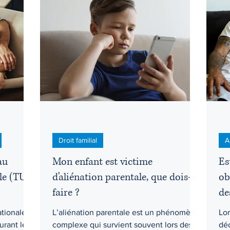
Droit criminel
Droit de la jeunesse
Droit des affaires
Droit pénal
Droits d'accès
Droits et libertés
Éduc
pus
Honoraires
I.V.A.C. (IVAC)
Droit familial
A
au
Mon enfant est victime
Es
lle (TUF)
d'aliénation parentale, que dois-je
ob
faire ?
de
ationale
L’aliénation parentale est un phénomène
Lor
urant le
complexe qui survient souvent lors des
déc