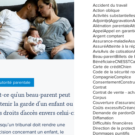
Accident du travail
Action oblique
Activités substantielle
Adjoint(e)
Aggravation
A
Droit des assurances
Aliénation parentale
Al
Appel
Appel en garanti
Argent comptant
Assurance-maladie
Ass
Assuré
Atteinte à la ré
ation
Enfants
Garde
Avis
Avis de cotisation
Beau-parent
Billets de
Bénéficiaire
CNESST
Ca
Carte de crédit
Chien
Code de la sécurité ro
Compagnie
Complice
Consentement
Constru
utorité parentale
Contrat
Contrat de vente - ach
t-ce qu'un beau-parent peut
Corpus
tenir la garde d'un enfant ou
Couverture d'assuran
Coûts excessifs
Créanc
s droits d'accès envers celui-ci ?
Demande de pardon
D
Diffamation
Difficultés financières
squ’un tribunal doit rendre une
ision concernant un enfant, le
Dommages punitifis