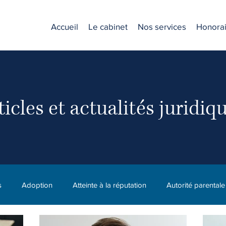
Accueil
Le cabinet
Nos services
Honorai
ticles et actualités juridiq
s
Adoption
Atteinte à la réputation
Autorité parentale
C.N.E.S.S.T. (CNESST)
Compagnie
Diffamation