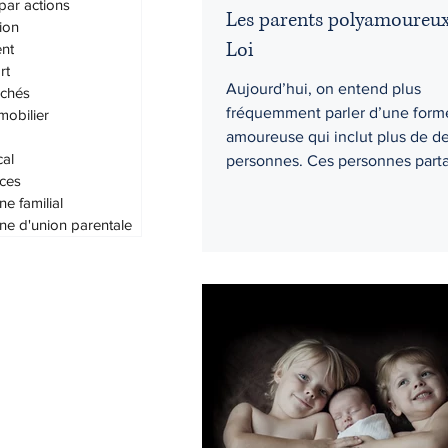
par actions
Les parents polyamoureux 
ion
Loi
nt
rt
Aujourd’hui, on entend plus
achés
fréquemment parler d’une form
mobilier
amoureuse qui inclut plus de d
cal
personnes. Ces personnes parta
ces
ne familial
ne d'union parentale