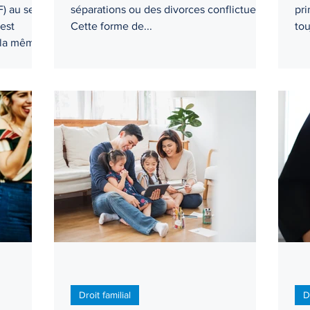
F) au sein
séparations ou des divorces conflictuels.
pri
est
Cette forme de...
tou
e la même
ants
lle au
nies.
Droit familial
D