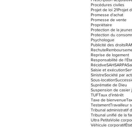
Procédures civiles
Projet de loi 21
Projet d
Promesse d'achat
Promesse de vente
Propriétaire
Protection de la jeune
Protection du consom
Psychologue
Publicité des droits
RA
Rechute
Remboursemen
Reprise de logement
Responsabilité de l'Éta
Récidive
SAH
SARPA
Sa
Saisie et exécution
Ser
Sinistre
Société par act
Sous-location
Successi
Suprématie de Dieu
TUF
Taux d'intérêt
Taxe de bienvenue
Ta
Testament
Travailleur s
Tribunal unifié de la fa
Ultra Petita
Voile corpor
Véhicule corporatif
État