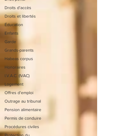
Droits d'accès
Droits et libertés
Éducation
Enfants
Garde
Grands-parents
Habeas corpus
Honoraires
I.V.A.C. (IVAC)
Logement
Offres d'emploi
Outrage au tribunal
Pension alimentaire
Permis de conduire
Procédures civiles
Protection du