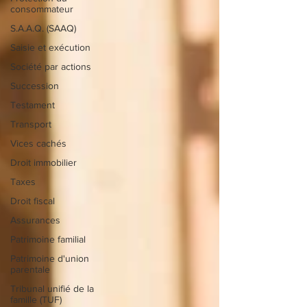
consommateur
S.A.A.Q. (SAAQ)
Saisie et exécution
Société par actions
Succession
Testament
Transport
Vices cachés
Droit immobilier
Taxes
Droit fiscal
Assurances
Patrimoine familial
Patrimoine d'union
parentale
Tribunal unifié de la
famille (TUF)