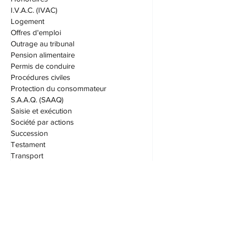
Habeas corpus
Honoraires
I.V.A.C. (IVAC)
Logement
Offres d'emploi
Outrage au tribunal
Pension alimentaire
Permis de conduire
Procédures civiles
Protection du consommateur
S.A.A.Q. (SAAQ)
Saisie et exécution
Société par actions
Succession
Testament
Transport
Vices cachés
Droit immobilier
Taxes
Droit fiscal
Assurances