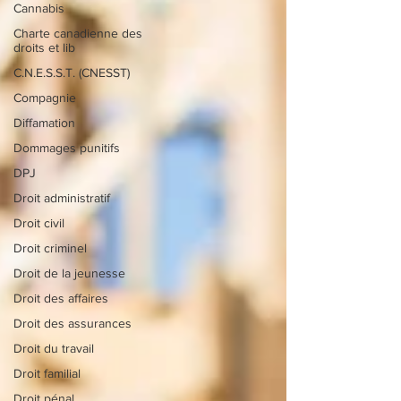
Cannabis
Charte canadienne des
droits et lib
C.N.E.S.S.T. (CNESST)
Compagnie
Diffamation
Dommages punitifs
DPJ
Droit administratif
Droit civil
Droit criminel
Droit de la jeunesse
Droit des affaires
Droit des assurances
Droit du travail
Droit familial
Droit pénal