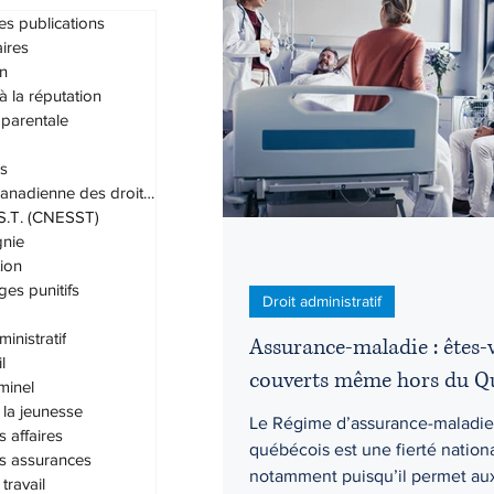
es publications
ires
n
Droit administratif
Droit civil
 à la réputation
 parentale
s
Droit du travail
Droit familial
Charte canadienne des droits et lib
.S.T. (CNESST)
nie
Grands-parents
Habeas cor
ion
s punitifs
Droit administratif
inistratif
Assurance-maladie : êtes-
l
couverts même hors du Q
iminel
 la jeunesse
Le Régime d’assurance-maladie
s affaires
québécois est une fierté nation
es assurances
notamment puisqu’il permet au
travail