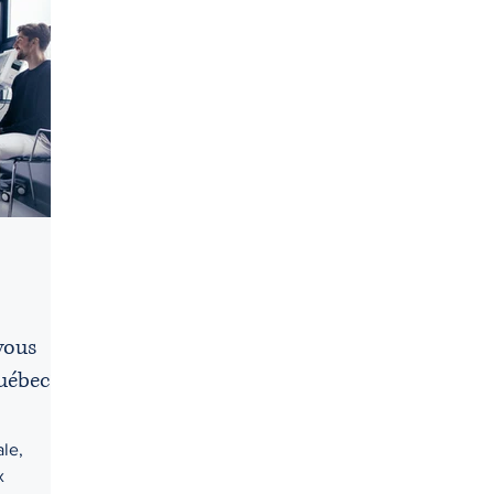
Droit criminel
Droit de la jeunesse
Droit des affaires
Droit pénal
Droits d'accès
Droits et libertés
Éduc
pus
Honoraires
I.V.A.C. (IVAC)
vous
uébec?
ale,
x