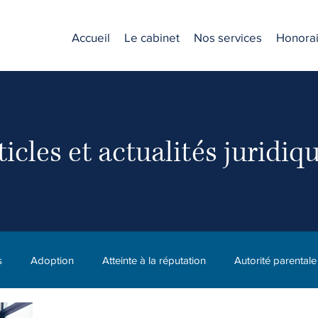
Accueil
Le cabinet
Nos services
Honorai
ticles et actualités juridiq
s
Adoption
Atteinte à la réputation
Autorité parentale
C.N.E.S.S.T. (CNESST)
Compagnie
Diffamation