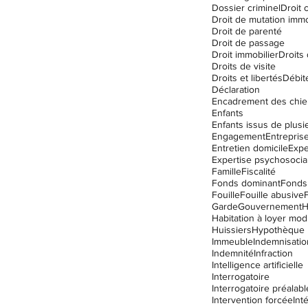
Dossier criminel
Droit c
Droit de mutation immo
Droit de parenté
Droit de passage
Droit immobilier
Droits
Droits de visite
Droits et libertés
Débit
Déclaration
Encadrement des chie
Enfants
Engagement
Entrepris
Entretien domicile
Expe
Expertise psychosocia
Famille
Fiscalité
Fonds dominant
Fonds
Fouille
Fouille abusive
Garde
Gouvernement
Habitation à loyer mo
Huissiers
Hypothèque
Immeuble
Indemnisatio
Indemnité
Infraction
Intelligence artificielle
Interrogatoire
Interrogatoire préalabl
Intervention forcée
Int