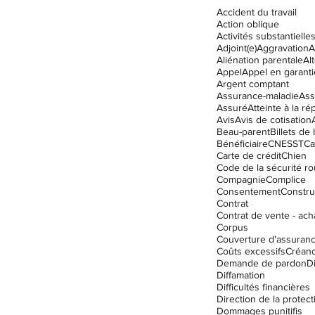
Accident du travail
Action oblique
Activités substantielle
Adjoint(e)
Aggravation
A
Droit des assurances
Aliénation parentale
Al
Appel
Appel en garanti
Argent comptant
Assurance-maladie
Ass
Assuré
Atteinte à la ré
ation
Enfants
Garde
Avis
Avis de cotisation
Beau-parent
Billets de
Bénéficiaire
CNESST
Ca
Carte de crédit
Chien
Code de la sécurité ro
Compagnie
Complice
Consentement
Constru
Contrat
Contrat de vente - ach
Corpus
Couverture d'assuran
Coûts excessifs
Créanc
Demande de pardon
D
Diffamation
Difficultés financières
Dommages punitifis