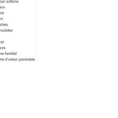
par actions
ion
nt
rt
achés
mobilier
cal
ces
ne familial
ne d'union parentale