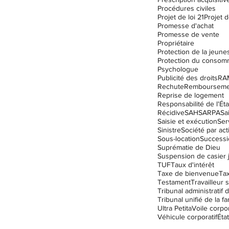
Procédures civiles
Projet de loi 21
Projet d
Promesse d'achat
Promesse de vente
Propriétaire
Protection de la jeune
Protection du consom
Psychologue
Publicité des droits
RA
Rechute
Remboursemen
Reprise de logement
Responsabilité de l'Éta
Récidive
SAH
SARPA
Sa
Saisie et exécution
Ser
Sinistre
Société par act
Sous-location
Successi
Suprématie de Dieu
TUF
Taux d'intérêt
Taxe de bienvenue
Ta
Testament
Travailleur s
Tribunal unifié de la fa
Ultra Petita
Voile corpor
Véhicule corporatif
État