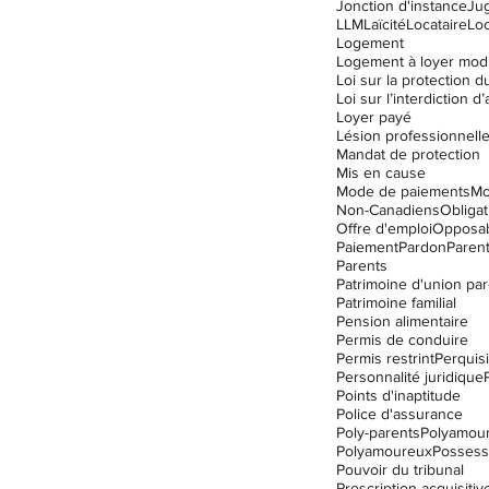
Jonction d'instance
Ju
LLM
Laïcité
Locataire
Lo
Logement
Logement à loyer mod
Loyer payé
Lésion professionnell
Mandat de protection
Mis en cause
Mode de paiements
Mo
Non-Canadiens
Obligat
Offre d'emploi
Opposabi
Paiement
Pardon
Parent
Parents
Patrimoine d'union par
Patrimoine familial
Pension alimentaire
Permis de conduire
Permis restrint
Perquisi
Personnalité juridique
Points d'inaptitude
Police d'assurance
Poly-parents
Polyamou
Polyamoureux
Possess
Pouvoir du tribunal
Prescription acquisitiv