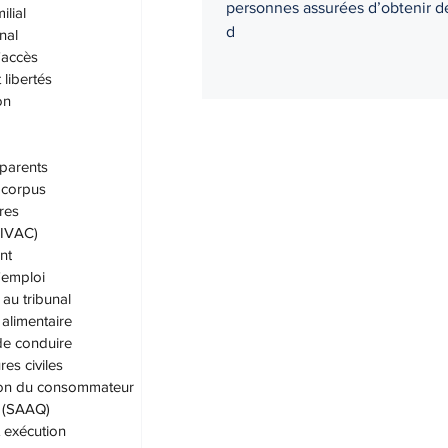
personnes assurées d’obtenir de
ilial
d
nal
'accès
 libertés
on
parents
corpus
res
 (IVAC)
nt
'emploi
au tribunal
alimentaire
de conduire
es civiles
ion du consommateur
. (SAAQ)
t exécution