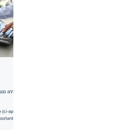
Droit criminel
Droit de la jeunesse
Droit des affaires
Droit pénal
Droits d'accès
Droits et libertés
Éduc
pus
Honoraires
I.V.A.C. (IVAC)
un avis
e (ci-après
portants à