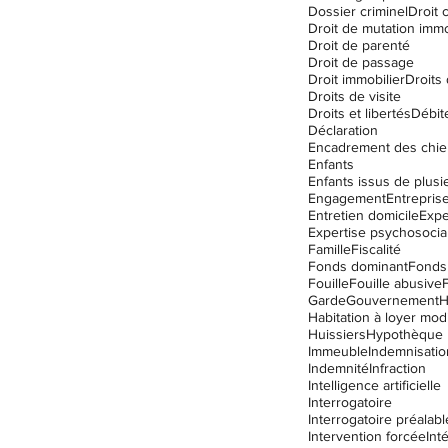
Dossier criminel
Droit c
Droit de mutation immo
Droit de parenté
Droit de passage
Droit immobilier
Droits
Droits de visite
Droits et libertés
Débit
Déclaration
Encadrement des chie
Enfants
Engagement
Entrepris
Entretien domicile
Expe
Expertise psychosocia
Famille
Fiscalité
Fonds dominant
Fonds
Fouille
Fouille abusive
Garde
Gouvernement
Habitation à loyer mo
Huissiers
Hypothèque
Immeuble
Indemnisatio
Indemnité
Infraction
Intelligence artificielle
Interrogatoire
Interrogatoire préalabl
Intervention forcée
Int