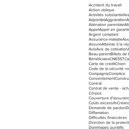
Accident du travail
Action oblique
Activités substantielle
Adjoint(e)
Aggravation
A
Droit des assurances
Aliénation parentale
Al
Appel
Appel en garanti
Argent comptant
Assurance-maladie
Ass
Assuré
Atteinte à la ré
ation
Enfants
Garde
Avis
Avis de cotisation
Beau-parent
Billets de
Bénéficiaire
CNESST
Ca
Carte de crédit
Chien
Code de la sécurité ro
Compagnie
Complice
Consentement
Constru
Contrat
Contrat de vente - ach
Corpus
Couverture d'assuran
Coûts excessifs
Créanc
Demande de pardon
D
Diffamation
Difficultés financières
Dommages punitifis