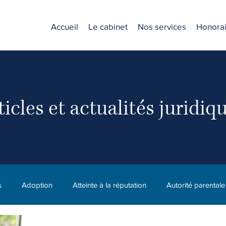
Accueil
Le cabinet
Nos services
Honorai
ticles et actualités juridiq
s
Adoption
Atteinte à la réputation
Autorité parentale
C.N.E.S.S.T. (CNESST)
Compagnie
Diffamation