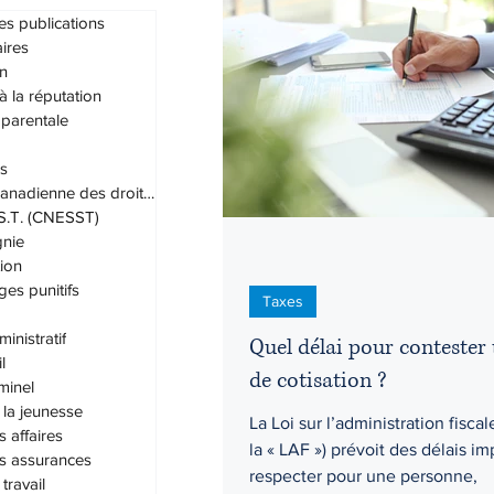
es publications
ires
n
Droit administratif
Droit civil
 à la réputation
 parentale
s
Droit du travail
Droit familial
Charte canadienne des droits et lib
.S.T. (CNESST)
nie
Grands-parents
Habeas cor
ion
s punitifs
Taxes
inistratif
Quel délai pour contester 
l
de cotisation ?
iminel
 la jeunesse
La Loi sur l’administration fiscal
s affaires
la « LAF ») prévoit des délais im
es assurances
respecter pour une personne,
travail