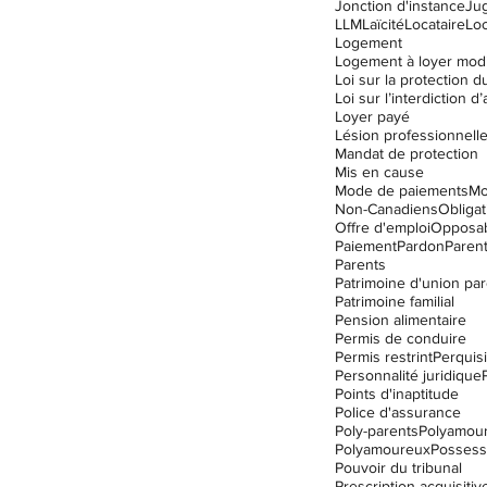
Jonction d'instance
Ju
LLM
Laïcité
Locataire
Lo
Logement
Logement à loyer mod
Loyer payé
Lésion professionnell
Mandat de protection
Mis en cause
Mode de paiements
Mo
Non-Canadiens
Obligat
Offre d'emploi
Opposabi
Paiement
Pardon
Parent
Parents
Patrimoine d'union par
Patrimoine familial
Pension alimentaire
Permis de conduire
Permis restrint
Perquisi
Personnalité juridique
Points d'inaptitude
Police d'assurance
Poly-parents
Polyamou
Polyamoureux
Possess
Pouvoir du tribunal
Prescription acquisitiv