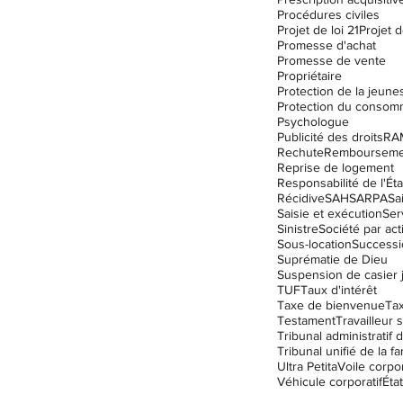
Procédures civiles
Projet de loi 21
Projet d
Promesse d'achat
Promesse de vente
Propriétaire
Protection de la jeune
Protection du consom
Psychologue
Publicité des droits
RA
Rechute
Remboursemen
Reprise de logement
Responsabilité de l'Éta
Récidive
SAH
SARPA
Sa
Saisie et exécution
Ser
Sinistre
Société par act
Sous-location
Successi
Suprématie de Dieu
TUF
Taux d'intérêt
Taxe de bienvenue
Ta
Testament
Travailleur s
Tribunal unifié de la fa
Ultra Petita
Voile corpor
Véhicule corporatif
État