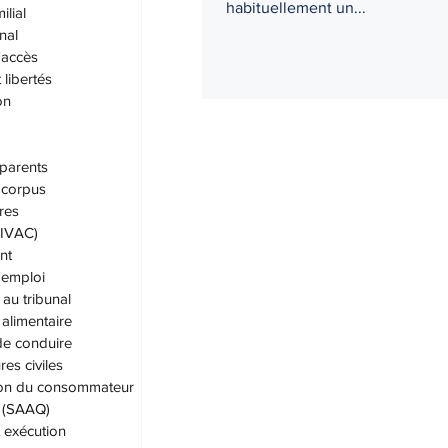
habituellement un...
ilial
nal
'accès
 libertés
on
parents
corpus
res
 (IVAC)
nt
'emploi
au tribunal
alimentaire
de conduire
es civiles
ion du consommateur
. (SAAQ)
t exécution