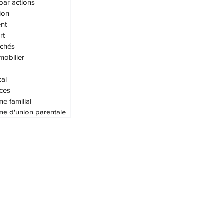
par actions
ion
nt
rt
achés
mobilier
cal
ces
ne familial
ne d'union parentale