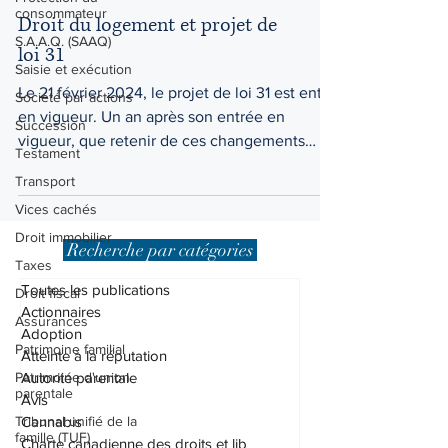
Droit civil
consommateur
S.A.A.Q. (SAAQ)
Droit du logement et projet de
Saisie et exécution
loi 31
Société par actions
Le 21 février 2024, le projet de loi 31 est entré
Succession
en vigueur. Un an après son entrée en
Testament
vigueur, que retenir de ces changements
Transport
législatifs
Vices cachés
Droit immobilier
Taxes
Recherche par catégories
Droit fiscal
Toutes les publications
Assurances
Actionnaires
Patrimoine familial
Adoption
Patrimoine d'union
Atteinte à la réputation
parentale
Autorité parentale
Tribunal unifié de la
Avis
famille (TUF)