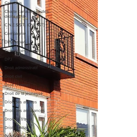
Cannabis
Charte canadienne des
droits et lib
C.N.E.S.S.T. (CNESST)
Compagnie
Diffamation
Dommages punitifs
DPJ
Droit administratif
Droit civil
Droit criminel
Droit de la jeunesse
Droit des affaires
Droit des assurances
Droit du travail
Droit familial
Droit pénal