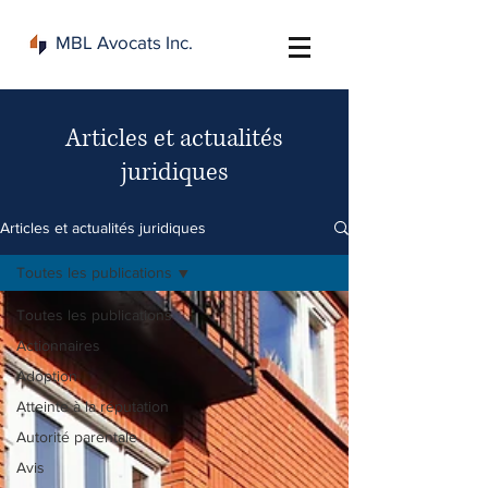
MBL Avocats Inc.
Articles et actualités
juridiques
Articles et actualités juridiques
Toutes les publications
Toutes les publications
Actionnaires
Adoption
Atteinte à la réputation
Autorité parentale
Avis