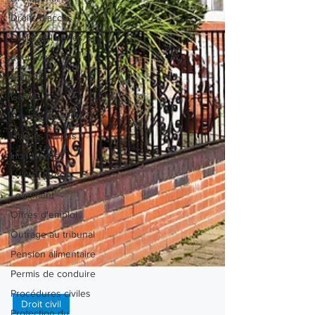
Droits d'accès
Droits et libertés
Éducation
Enfants
Garde
Grands-parents
Habeas corpus
Honoraires
I.V.A.C. (IVAC)
Logement
Offres d'emploi
Outrage au tribunal
Pension alimentaire
Permis de conduire
Procédures civiles
Protection du