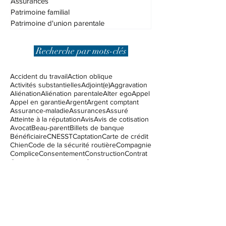
Droit fiscal
Assurances
Patrimoine familial
Patrimoine d'union parentale
Recherche par mots-clés
Accident du travail
Action oblique
Activités substantielles
Adjoint(e)
Aggravation
Aliénation
Aliénation parentale
Alter ego
Appel
Appel en garantie
Argent
Argent comptant
Assurance-maladie
Assurances
Assuré
Atteinte à la réputation
Avis
Avis de cotisation
Avocat
Beau-parent
Billets de banque
Bénéficiaire
CNESST
Captation
Carte de crédit
Chien
Code de la sécurité routière
Compagnie
Complice
Consentement
Construction
Contrat
Contrat de vente - achat
Corpus
Couverture d'assurance
Coûts excessifs
Créancier
DPJ
Demande de pardon
Dieu
Diffamation
Difficultés financières
Direction de la protection de la jeunesse
Dommages punitifis
Dossier criminel
Droit civil