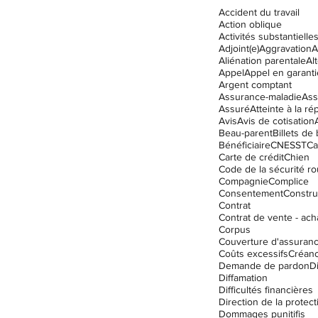
Accident du travail
Action oblique
Activités substantielle
Adjoint(e)
Aggravation
A
Droit des assurances
Aliénation parentale
Al
Appel
Appel en garanti
Argent comptant
Assurance-maladie
Ass
Assuré
Atteinte à la ré
ation
Enfants
Garde
Avis
Avis de cotisation
Beau-parent
Billets de
Bénéficiaire
CNESST
Ca
Carte de crédit
Chien
Code de la sécurité ro
Compagnie
Complice
Consentement
Constru
Contrat
Contrat de vente - ach
Corpus
Couverture d'assuran
Coûts excessifs
Créanc
Demande de pardon
D
Diffamation
Difficultés financières
Dommages punitifis