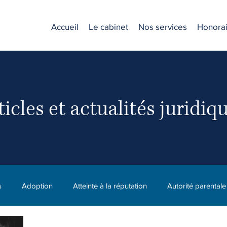
Accueil
Le cabinet
Nos services
Honorai
ticles et actualités juridiq
s
Adoption
Atteinte à la réputation
Autorité parentale
C.N.E.S.S.T. (CNESST)
Compagnie
Diffamation