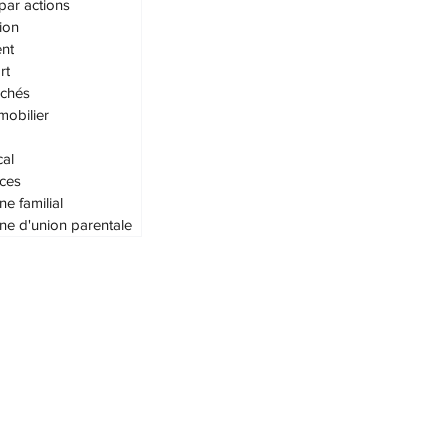
par actions
ion
nt
rt
achés
mobilier
cal
ces
ne familial
ne d'union parentale