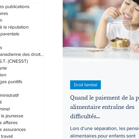
es publications
ires
n
Droit administratif
Droit civil
 à la réputation
 parentale
s
Droit du travail
Droit familial
Charte canadienne des droits et lib
.S.T. (CNESST)
nie
Grands-parents
Habeas cor
ion
s punitifs
Droit familial
inistratif
Quand le paiement de la 
l
alimentaire entraîne des
iminel
difficultés...
 la jeunesse
s affaires
Lors d’une séparation, les pens
es assurances
alimentaires pour enfants sont
travail