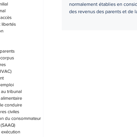
ilial
normalement établies en consid
nal
des revenus des parents et de la
'accès
 libertés
on
parents
corpus
res
 (IVAC)
nt
'emploi
au tribunal
alimentaire
de conduire
es civiles
ion du consommateur
. (SAAQ)
t exécution