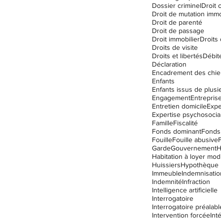
Dossier criminel
Droit c
Droit de mutation immo
Droit de parenté
Droit de passage
Droit immobilier
Droits
Droits de visite
Droits et libertés
Débit
Déclaration
Encadrement des chie
Enfants
Engagement
Entrepris
Entretien domicile
Expe
Expertise psychosocia
Famille
Fiscalité
Fonds dominant
Fonds
Fouille
Fouille abusive
Garde
Gouvernement
Habitation à loyer mo
Huissiers
Hypothèque
Immeuble
Indemnisatio
Indemnité
Infraction
Intelligence artificielle
Interrogatoire
Interrogatoire préalabl
Intervention forcée
Int