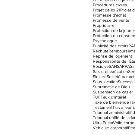
Procédures civiles
Projet de loi 21
Projet d
Promesse d'achat
Promesse de vente
Propriétaire
Protection de la jeune
Protection du consom
Psychologue
Publicité des droits
RA
Rechute
Remboursemen
Reprise de logement
Responsabilité de l'Éta
Récidive
SAH
SARPA
Sa
Saisie et exécution
Ser
Sinistre
Société par act
Sous-location
Successi
Suprématie de Dieu
TUF
Taux d'intérêt
Taxe de bienvenue
Ta
Testament
Travailleur s
Tribunal unifié de la fa
Ultra Petita
Voile corpor
Véhicule corporatif
État