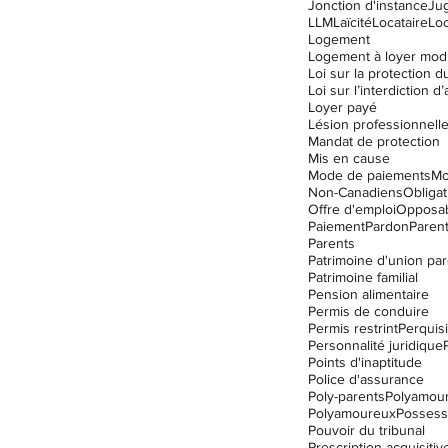
Jonction d'instance
Ju
LLM
Laïcité
Locataire
Lo
Logement
Logement à loyer mod
Loyer payé
Lésion professionnell
Mandat de protection
Mis en cause
Mode de paiements
Mo
Non-Canadiens
Obligat
Offre d'emploi
Opposabi
Paiement
Pardon
Parent
Parents
Patrimoine d'union par
Patrimoine familial
Pension alimentaire
Permis de conduire
Permis restrint
Perquisi
Personnalité juridique
Points d'inaptitude
Police d'assurance
Poly-parents
Polyamou
Polyamoureux
Possess
Pouvoir du tribunal
Prescription acquisitiv