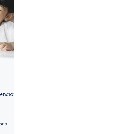
Droit criminel
Droit de la jeunesse
Droit des affaires
Droit pénal
Droits d'accès
Droits et libertés
Éduc
pus
Honoraires
I.V.A.C. (IVAC)
pension
ions