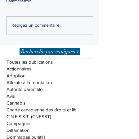
Commentaires
Loi sur l’interdiction d’achat
Droit du logement 
Rédigez un commentaire...
d’immeubles résidentiels par
de loi 31
des non-Canadiens, qu’est-ce
que c’est?
Recherche par catégories
Toutes les publications
Actionnaires
Adoption
Atteinte à la réputation
Autorité parentale
Avis
Cannabis
Charte canadienne des droits et lib
C.N.E.S.S.T. (CNESST)
Compagnie
Diffamation
Dommages punitifs