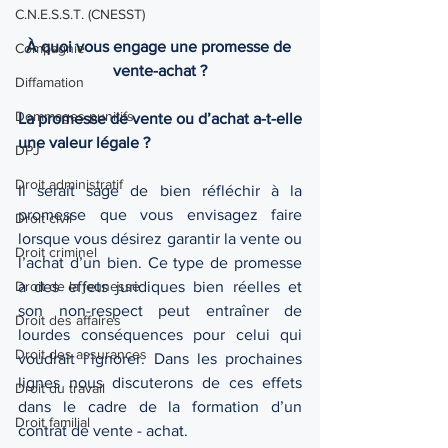
C.N.E.S.S.T. (CNESST)
À quoi vous engage une promesse de 
Compagnie
vente-achat ?
Diffamation
Dommages punitifs
La promesse de vente ou d’achat a-t-elle 
une valeur légale ?
DPJ
Droit administratif
Il serait sage de bien réfléchir à la 
promesse que vous envisagez faire 
Droit civil
lorsque vous désirez garantir la vente ou 
Droit criminel
l’achat d’un bien. Ce type de promesse 
a des effets juridiques bien réelles et 
Droit de la jeunesse
son non-respect peut entraîner de 
Droit des affaires
lourdes conséquences pour celui qui 
Droit des assurances
voudrait l’ignorer. Dans les prochaines 
lignes nous discuterons de ces effets 
Droit du travail
dans le cadre de la formation d’un 
Droit familial
contrat de vente - achat.