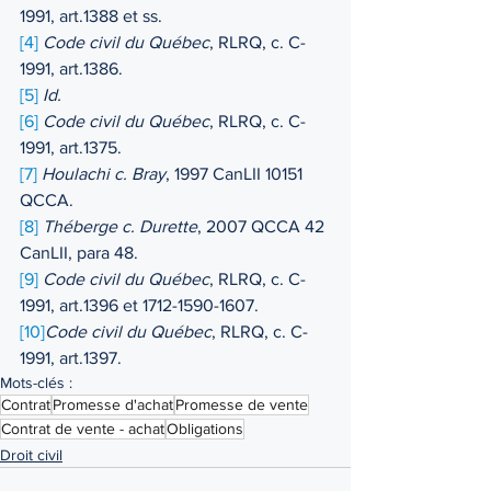
1991, art.1388 et ss.
[4]
Code civil du Québec
, RLRQ, c. C-
1991, art.1386.
[5]
Id.
[6]
Code civil du Québec
, RLRQ, c. C-
1991, art.1375.
[7]
Houlachi c. Bray
, 1997 CanLII 10151 
QCCA.
[8]
Théberge c. Durette
, 2007 QCCA 42 
CanLII, para 48.
[9]
Code civil du Québec
, RLRQ, c. C-
1991, art.1396 et 1712-1590-1607.
[10]
Code civil du Québec
, RLRQ, c. C-
1991, art.1397.
Mots-clés :
Contrat
Promesse d'achat
Promesse de vente
Contrat de vente - achat
Obligations
Droit civil