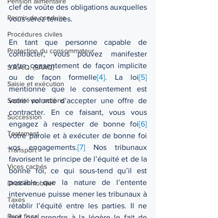
Pension alimentaire
clef de voûte des obligations auxquelles 
Permis de conduire
vous serez tenues.
Procédures civiles
En tant que personne capable de 
Protection du consommateur
contracter, vous pouvez manifester 
votre consentement de façon implicite 
S.A.A.Q. (SAAQ)
ou de façon formelle
[4]
. La loi
[5]
Saisie et exécution
mentionne que le consentement est 
votre volonté d’accepter une offre de 
Société par actions
contracter. En ce faisant, vous vous 
Succession
engagez à respecter de bonne foi
[6]
Testament
votre parole et à exécuter de bonne foi 
vos engagements.
[7]
 Nos tribunaux 
Transport
favorisent le principe de l’équité et de la 
Vices cachés
bonne foi, ce qui sous-tend qu’il est 
possible que la nature de l’entente 
Droit immobilier
intervenue puisse mener les tribunaux à 
Taxes
rétablir l’équité entre les parties. Il ne 
Droit fiscal
faut pas prendre à la légère le fait de 