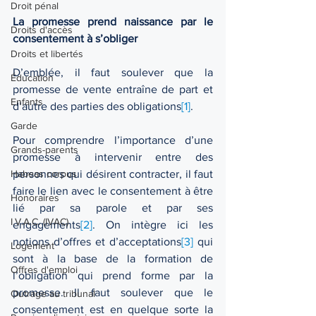
Droit pénal
La promesse prend naissance par le 
Droits d'accès
consentement à s’obliger
Droits et libertés
D’emblée, il faut soulever que la 
Éducation
promesse de vente entraîne de part et 
Enfants
d’autre des parties des obligations
[1]
.
Garde
Pour comprendre l’importance d’une 
Grands-parents
promesse à intervenir entre des 
personnes qui désirent contracter, il faut 
Habeas corpus
faire le lien avec le consentement à être 
Honoraires
lié par sa parole et par ses 
I.V.A.C. (IVAC)
engagements
[2]
. On intègre ici les 
notions d’offres et d’acceptations
[3]
 qui 
Logement
sont à la base de la formation de 
Offres d'emploi
l’obligation qui prend forme par la 
promesse. Il faut soulever que le 
Outrage au tribunal
consentement est en quelque sorte la 