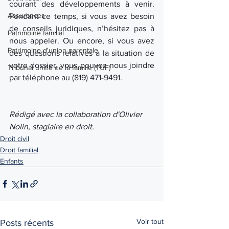
courant des développements à venir. 
Assurances
Pendant ce temps, si vous avez besoin 
de conseils juridiques, n’hésitez pas à 
Patrimoine familial
nous appeler. Ou encore, si vous avez 
Patrimoine d'union parentale
des questions relatives à la situation de 
votre dossier, vous pouvez nous joindre 
Tribunal unifié de la famille (TUF)
par téléphone au (819) 471-9491.
Rédigé avec la collaboration d'Olivier 
Nolin, stagiaire en droit.
Droit civil
Droit familial
Enfants
Voir tout
Posts récents