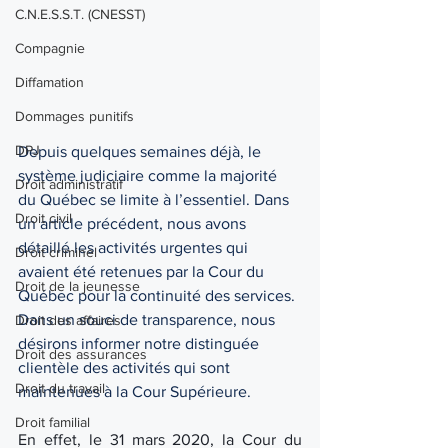
C.N.E.S.S.T. (CNESST)
Compagnie
Diffamation
Dommages punitifs
DPJ
Depuis quelques semaines déjà, le 
système judiciaire comme la majorité 
Droit administratif
du Québec se limite à l’essentiel. Dans 
Droit civil
un article précédent, nous avons 
détaillé les activités urgentes qui 
Droit criminel
avaient été retenues par la Cour du 
Droit de la jeunesse
Québec pour la continuité des services. 
Dans un souci de transparence, nous 
Droit des affaires
désirons informer notre distinguée 
Droit des assurances
clientèle des activités qui sont 
Droit du travail
maintenues à la Cour Supérieure. 
Droit familial
En effet, le 31 mars 2020, la Cour du 