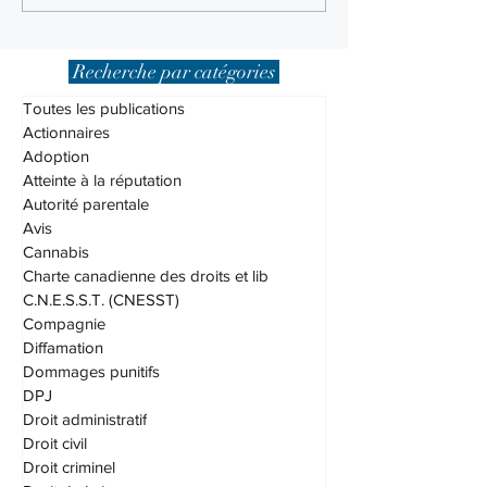
mandat de protection ?
d’immeubles réside
des non-Canadiens,
que c’est?
Recherche par catégories
Toutes les publications
Actionnaires
Adoption
Atteinte à la réputation
Autorité parentale
Avis
Cannabis
Charte canadienne des droits et lib
C.N.E.S.S.T. (CNESST)
Compagnie
Diffamation
Dommages punitifs
DPJ
Droit administratif
Droit civil
Droit criminel