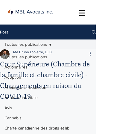
MBL Avocats Inc.
Post
Toutes les publications
Me Bruno Lapierre, LL.B.
Toutes les publications
Cour Supérieure (Chambre de
Actionnaires
la famille et chambre civile) -
Adoption
Changements en raison du
Atteinte à la réputation
COVID-19
Autorité parentale
Avis
Cannabis
Charte canadienne des droits et lib