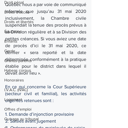
Droit pénal
Québec nous a par voie de communiqué 
informés que jusqu’au 31 mai 2020 
Droits d'accès
inclusivement, la Chambre civile 
Droits et libertés
suspendait la tenue des procès prévus à 
Éducation
sa Division régulière et à sa Division des 
petites créances. Si vous aviez une date 
Enfants
de procès d’ici le 31 mai 2020, ce 
Garde
dernier « sera reporté et la date 
déterminée conformément à la pratique 
Grands-parents
établie pour le district dans lequel il 
Habeas corpus
devait avoir lieu ».
Honoraires
En ce qui concerne la Cour Supérieure 
I.V.A.C. (IVAC)
(secteur civil et familial), les activités 
Logement
urgentes retenues sont :
Offres d'emploi
1. Demande d’injonction provisoire
Outrage au tribunal
2. Saisies avant jugement
3. Ordonnances de mainlevée de saisie, 