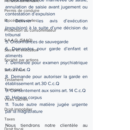
Pension alimentaire
annulation de saisie avant jugement ou 
Permis de conduire
contestation d’expulsion
Procédures civiles
4. Délivrer les avis d’exécution 
(expulsion) à la suite d’une décision du 
Protection du consommateur
tribunal
S.A.A.Q. (SAAQ)
5. Ordonnances de sauvegarde
6. Demandes pour garde d’enfant et 
Saisie et exécution
aliments
Société par actions
7. Demande pour examen psychiatrique 
art. 27 C.c.Q
Succession
8. Demande pour autoriser la garde en 
Testament
établissement art.30 C.c.Q
Transport
9. Consentement aux soins art. 14 C.c.Q
10. Habeas corpus
Vices cachés
11. Toute autre matière jugée urgente 
Droit immobilier
par la magistrature
Taxes
Nous tiendrons notre clientèle au 
Droit fiscal