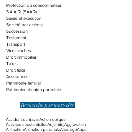
Protection du consommateur
S.A.A.Q. (SAAQ)
Saisie et exécution
Société par actions
Succession
Testament
Transport
Vices cachés
Droit immobilier
Taxes
Droit fiscal
Assurances
Patrimoine familial
Patrimoine d'union parentale
Recherche par mots-clés
Accident du travail
Action oblique
Activités substantielles
Adjoint(e)
Aggravation
Aliénation
Aliénation parentale
Alter ego
Appel