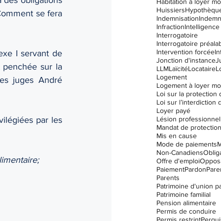
Habitation à loyer m
Huissiers
Hypothèqu
 Comment se fera 
Indemnisation
Indemn
Infraction
Intelligence 
Interrogatoire
Interrogatoire préala
Intervention forcée
In
exe I servant de 
Jonction d'instance
J
 penchée sur la 
LLM
Laïcité
Locataire
L
Logement
s juges André 
Logement à loyer m
Loyer payé
légiées par les 
Lésion professionnel
Mandat de protectio
Mis en cause
Mode de paiements
M
Non-Canadiens
Oblig
imentaire; 
Offre d'emploi
Opposa
Paiement
Pardon
Paren
Parents
Patrimoine d'union p
Patrimoine familial
Pension alimentaire
Permis de conduire
Permis restrint
Perqui