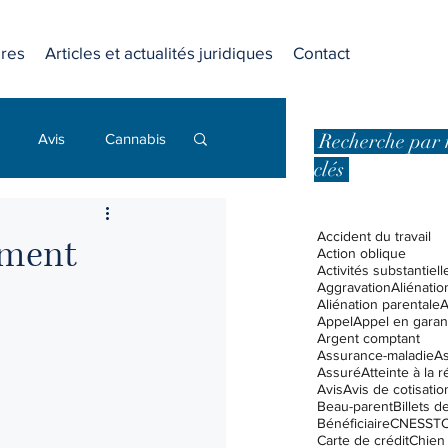
res
Articles et actualités juridiques
Contact
Recherche par 
Avis
Cannabis
clés
Dommages punitifs
Accident du travail
mment
Action oblique
Activités substantiell
Aggravation
Aliénatio
 affaires
Aliénation parentale
A
Appel
Appel en garan
Argent comptant
Assurance-maladie
A
Assuré
Atteinte à la 
Droits et libertés
Avis
Avis de cotisatio
Beau-parent
Billets 
Bénéficiaire
CNESST
C
Carte de crédit
Chien