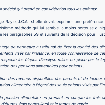
ul spécial qui prend en considération tous les enfants; 
e Rayle, J.C.A., si elle devait exprimer une préférence 
oisième méthode qui lui semble la moins porteuse d’iniquit
 les paragraphes 59 et suivants de la décision pour illust
antage de permettre au tribunal de fixer la quotité des ali
enfants visés par l'instance, en toute connaissance de ca
 respecté les étapes d'analyse mises en place par le lég
xation des pensions alimentaires pour enfants :
tion des revenus disponibles des parents et du facteur de
bution alimentaire à l'égard des seuls enfants visés par l'i
 la pension alimentaire en prenant en compte les frais sp
s d'études, frais particuliers) et le temps de garde.