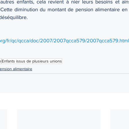
utres enfants, cela revient à nier leurs besoins et ain
 Cette diminution du montant de pension alimentaire en c
déséquilibre. 
i.org/fr/qc/qcca/doc/2007/2007qcca579/2007qcca579.htm
e
Enfants issus de plusieurs unions
ension alimentaire