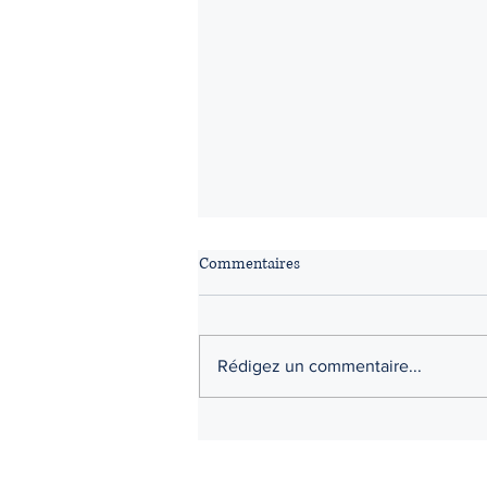
Commentaires
Rédigez un commentaire...
En quoi consiste le nouveau
Tribunal unifié de la famille (TUF)
?