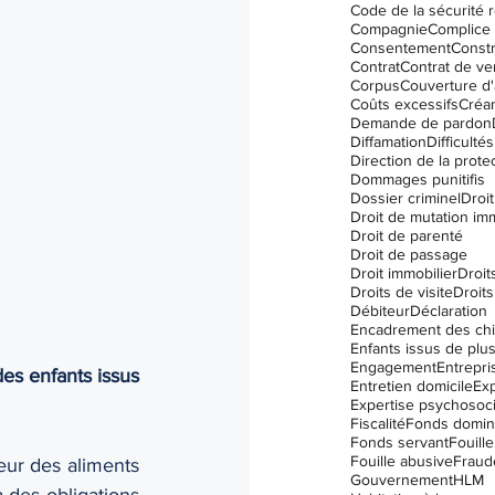
Code de la sécurité r
I.V.A.C. (IVAC)
Compagnie
Complice
Consentement
Constr
Contrat
Contrat de ve
Corpus
Couverture d
Coûts excessifs
Créa
Demande de pardon
Diffamation
Difficulté
Dommages punitifis
Dossier criminel
Droit
Droit de mutation im
Droit de parenté
Droit de passage
Droit immobilier
Droit
Droits de visite
Droits
Débiteur
Déclaration
Encadrement des ch
Engagement
Entrepri
es enfants issus 
Entretien domicile
Exp
Expertise psychosoci
Fiscalité
Fonds domin
Fonds servant
Fouille
Fouille abusive
Fraud
leur des aliments 
Gouvernement
HLM
 des obligations 