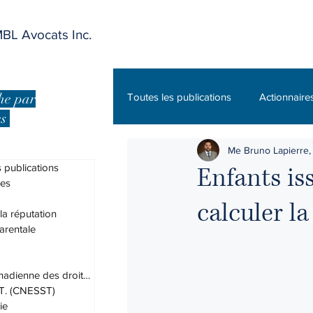
BL Avocats Inc.
he par
Toutes les publications
Actionnaire
es
Me Bruno Lapierre, 
Charte canadienne des droits et lib
 publications
Enfants is
res
calculer l
DPJ
Droit administratif
 la réputation
arentale
Droit des assurances
Droit du
Charte canadienne des droits et lib
.T. (CNESST)
ie