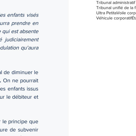
Tribunal unifié de la f
Ultra Petita
Voile corp
s enfants visés 
Véhicule corporatif
Ét
urra prendre en 
 qui est absente 
 judiciairement 
ulation qu'aura 
l de diminuer le 
. 
On ne pourrait 
s enfants issus 
ur le débiteur et 
 le principe que 
sure de subvenir 