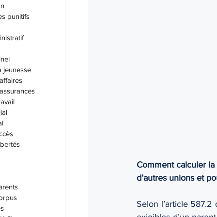
Éducation
Enfants
Gard
on
 punitifs
nistratif
inel
a jeunesse
affaires
 assurances
ravail
ial
al
accès
ibertés
Comment calculer la p
d’autres unions et po
arents
orpus
Selon l’article 587.2 
es
exigibles d’un parent