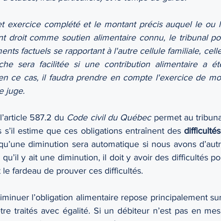
et exercice complété et le montant précis auquel le ou le
ont droit comme soutien alimentaire connu, le tribunal po
nts factuels se rapportant à l'autre cellule familiale, celle
âche sera facilitée si une contribution alimentaire a été
en ce cas, il faudra prendre en compte l'exercice de mod
e juge.
’article 587.2 du 
Code civil du Québec 
permet au tribuna
 s’il estime que ces obligations entraînent des 
difficultés
u’une diminution sera automatique si nous avons d’autre
qu’il y ait une diminution, il doit y avoir des difficultés po
t le fardeau de prouver ces difficultés. 
diminuer l’obligation alimentaire repose principalement sur
tre traités avec égalité. Si un débiteur n’est pas en me