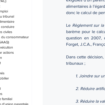
IVAC)
alimentaires à l’égar
t
emploi
donc le calcul de pen
u tribunal
limentaire
Le 
Règlement sur la 
 conduire
barème pour le calcu
 civiles
on du consommateur
question en 2007, 
(SAAQ)
Forget, J.C.A., Françoi
exécution
ar actions
Dans cette décision,
on
t
tribunaux ; 
hés
1. Joindre sur 
bilier
2. Réduire artif
l
es
 familial
3. Réduire la va
e d'union parentale