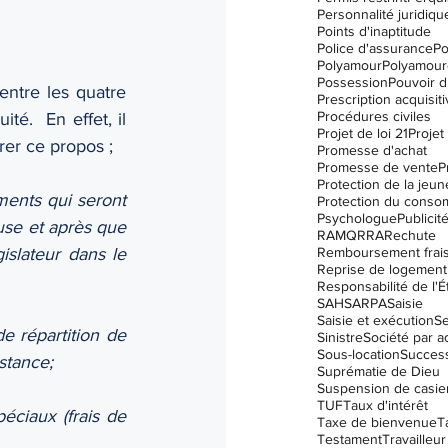
Personnalité juridiqu
Points d'inaptitude
Police d'assurance
Po
Polyamour
Polyamour
Possession
Pouvoir d
entre les quatre 
Prescription acquisit
Procédures civiles
é.  En effet, il 
Projet de loi 21
Projet 
rer ce propos ;  
Promesse d'achat
Promesse de vente
P
Protection de la jeu
ments qui seront 
Protection du conso
Psychologue
Publicit
use et après que 
RAMQ
RRA
Rechute
islateur dans le 
Remboursement frai
Reprise de logement
Responsabilité de l'É
SAH
SARPA
Saisie
Saisie et exécution
Se
 répartition de 
Sinistre
Société par a
Sous-location
Succes
nstance;
Suprématie de Dieu
Suspension de casier 
TUF
Taux d'intérêt
éciaux (frais de 
Taxe de bienvenue
T
Testament
Travailleur