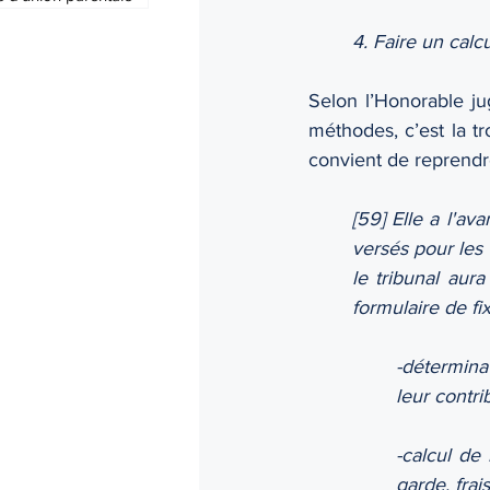
4. Faire un calc
Selon l’Honorable jug
méthodes, c’est la tr
convient de reprendre
[59] Elle a l'av
versés pour les 
le tribunal aura
formulaire de fi
-détermina
leur contri
-calcul de
garde, frai