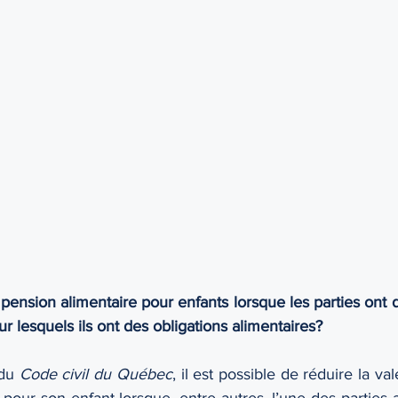
e
Grands-parents
Habeas corpus
Honoraires
ension alimentaire pour enfants lorsque les parties ont d
ur lesquels ils ont des obligations alimentaires?
du 
Code civil du Québec
, il est possible de réduire la va
 pour son enfant lorsque, entre autres, l’une des parties a