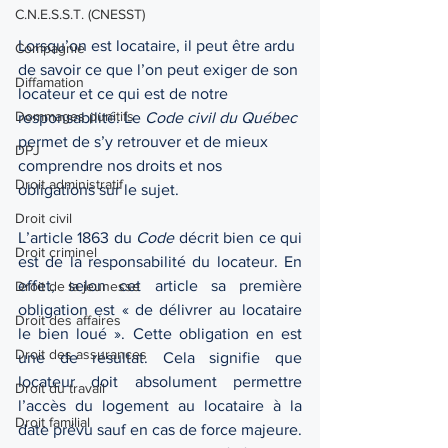
C.N.E.S.S.T. (CNESST)
Lorsqu’on est locataire, il peut être ardu 
Compagnie
de savoir ce que l’on peut exiger de son 
Diffamation
locateur et ce qui est de notre 
Dommages punitifs
responsabilité. Le 
Code civil du Québec
permet de s’y retrouver et de mieux 
DPJ
comprendre nos droits et nos 
Droit administratif
obligations sur le sujet. 
Droit civil
L’article 1863 du 
Code
 décrit bien ce qui 
Droit criminel
est de la responsabilité du locateur. En 
effet, selon cet article sa première 
Droit de la jeunesse
obligation est « de délivrer au locataire 
Droit des affaires
le bien loué ». Cette obligation en est 
Droit des assurances
une de résultat. Cela signifie que 
locateur doit absolument permettre 
Droit du travail
l’accès du logement au locataire à la 
Droit familial
date prévu sauf en cas de force majeure. 