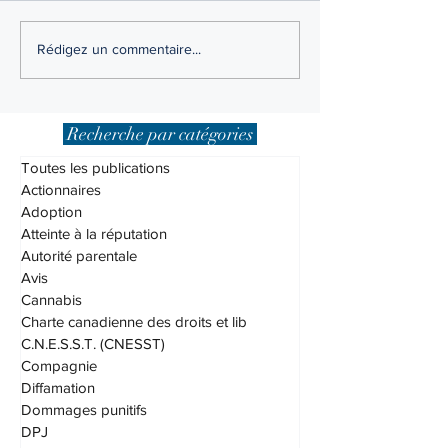
Loi sur l’interdiction d’achat
Droit du logement 
Rédigez un commentaire...
d’immeubles résidentiels par
de loi 31
des non-Canadiens, qu’est-ce
que c’est?
Recherche par catégories
Toutes les publications
Actionnaires
Adoption
Atteinte à la réputation
Autorité parentale
Avis
Cannabis
Charte canadienne des droits et lib
C.N.E.S.S.T. (CNESST)
Compagnie
Diffamation
Dommages punitifs
DPJ