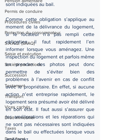
Pension alimentaire
sont indiquées au bail. 
Permis de conduire
Comme cette obligation s’applique au 
Procédures civiles
moment de la délivrance du logement, 
Protection du consommateur
si le locateur n’a pas rempli cette 
obligation, il faut rapidement l’en 
S.A.A.Q. (SAAQ)
informer lorsque vous aménagez. Une 
Saisie et exécution
inspection du logement et parfois même 
en prendre des photos peut donc 
Société par actions
permettre de s’éviter bien des 
Succession
problèmes à l’avenir en cas de conflit 
Testament
avec le propriétaire. En effet, si aucune 
action n’est entreprise rapidement, le 
Transport
logement sera présumé avoir été délivré 
Vices cachés
en bon état. Il faut aussi s’assurer que 
les améliorations et les réparations qui 
Droit immobilier
ne sont pas nécessaires sont indiquées 
Taxes
dans le bail ou effectuées lorsque vous 
Droit fiscal
aménagez. 