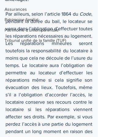
Assurances
Par ailleurs, selon l’article 1864 du 
Code
, 
Patrimoine familial
pendant la durée du bail, le locateur se 
verra dans l’obligation d’effectuer toutes 
Patrimoine d'union parentale
les réparations nécessaires au logement. 
Tribunal unifié de la famille (TUF)
Les réparations mineures seront 
toutefois la responsabilité du locataire à 
moins que cela ne découle de l’usure du 
temps. Le locataire aura l’obligation de 
permettre au locateur d’effectuer les 
réparations même si cela signifie son 
évacuation des lieux. Toutefois, même 
s’il a l’obligation d’accorder l’accès, le 
locataire conserve ses recours contre le 
locataire si les réparations viennent 
affecter ses droits. Par exemple, si vous 
perdez l’accès à une partie du logement 
pendant un long moment en raison des 