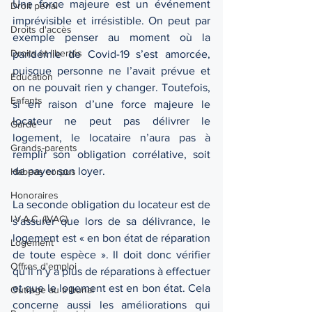
Une force majeure est un événement 
Droit pénal
imprévisible et irrésistible. On peut par 
Droits d'accès
exemple penser au moment où la 
Droits et libertés
pandémie de Covid-19 s’est amorcée, 
puisque personne ne l’avait prévue et 
Éducation
on ne pouvait rien y changer. Toutefois, 
Enfants
si en raison d’une force majeure le 
locateur ne peut pas délivrer le 
Garde
logement, le locataire n’aura pas à 
Grands-parents
remplir son obligation corrélative, soit 
de payer son loyer. 
Habeas corpus
Honoraires
La seconde obligation du locateur est de 
I.V.A.C. (IVAC)
s’assurer que lors de sa délivrance, le 
logement est « en bon état de réparation 
Logement
de toute espèce ». Il doit donc vérifier 
Offres d'emploi
qu’il n’y a plus de réparations à effectuer 
et que le logement est en bon état. Cela 
Outrage au tribunal
concerne aussi les améliorations qui 