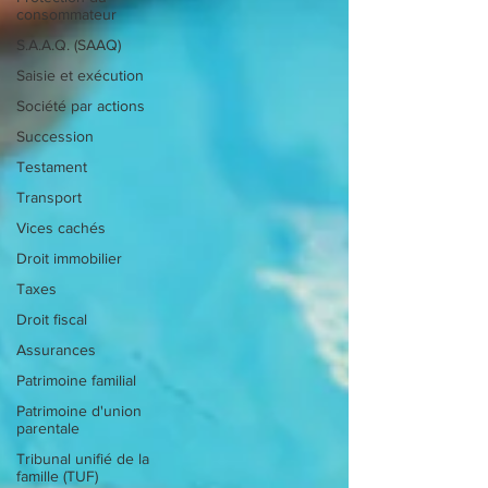
consommateur
S.A.A.Q. (SAAQ)
Saisie et exécution
Société par actions
Succession
Testament
Transport
Vices cachés
Droit immobilier
Taxes
Droit fiscal
Assurances
Patrimoine familial
Patrimoine d'union
parentale
Tribunal unifié de la
famille (TUF)