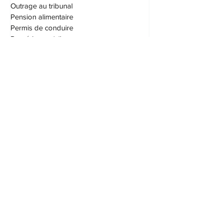
Offres d'emploi
Outrage au tribunal
Pension alimentaire
Permis de conduire
Procédures civiles
Protection du consommateur
S.A.A.Q. (SAAQ)
Saisie et exécution
Société par actions
Succession
Testament
Transport
Vices cachés
Droit immobilier
Taxes
Droit fiscal
Assurances
Patrimoine familial
Patrimoine d'union parentale