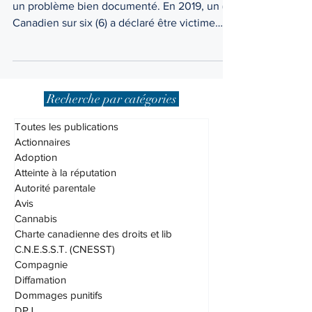
La fraude par carte de crédit est dorénavant
un problème bien documenté. En 2019, un (1)
Canadien sur six (6) a déclaré être victime
d’une fraude, selon une enquête menée par
Statistique Canada.
Recherche par catégories
Toutes les publications
Actionnaires
Adoption
Atteinte à la réputation
Autorité parentale
Avis
Cannabis
Charte canadienne des droits et lib
C.N.E.S.S.T. (CNESST)
Compagnie
Diffamation