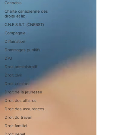
Cannabis
Charte canadienne des
droits et lib
C.N.E.S.S.T. (CNESST)
Compagnie
Diffamation
Dommages punitifs
DPJ
Droit administratif
Droit civil
Droit criminel
Droit de la jeunesse
Droit des affaires
Droit des assurances
Droit du travail
Droit familial
Droit pénal