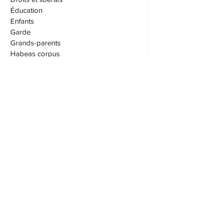
Droits d'accès
Droits et libertés
Éducation
Enfants
Garde
Grands-parents
Habeas corpus
Honoraires
I.V.A.C. (IVAC)
Logement
Offres d'emploi
Outrage au tribunal
Pension alimentaire
Permis de conduire
Procédures civiles
Protection du consommateur
S.A.A.Q. (SAAQ)
Saisie et exécution
Société par actions
Succession
Testament