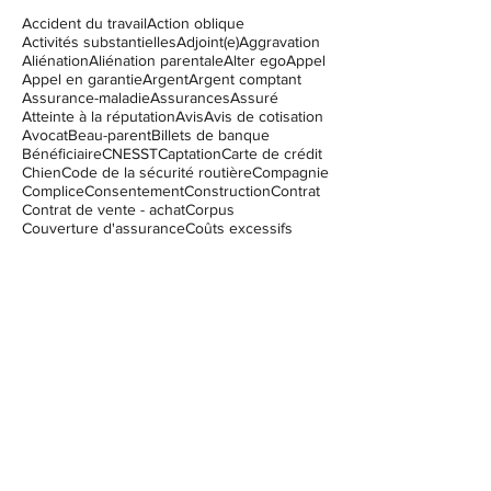
Recherche par mots-clés
Accident du travail
Action oblique
Activités substantielles
Adjoint(e)
Aggravation
Aliénation
Aliénation parentale
Alter ego
Appel
Appel en garantie
Argent
Argent comptant
Assurance-maladie
Assurances
Assuré
Atteinte à la réputation
Avis
Avis de cotisation
Avocat
Beau-parent
Billets de banque
Bénéficiaire
CNESST
Captation
Carte de crédit
Chien
Code de la sécurité routière
Compagnie
Complice
Consentement
Construction
Contrat
Contrat de vente - achat
Corpus
Couverture d'assurance
Coûts excessifs
Créancier
DPJ
Demande de pardon
Dieu
Diffamation
Difficultés financières
Direction de la protection de la jeunesse
Dommages punitifis
Dossier criminel
Droit civil
Droit de mutation immobilière
Droit de parenté
Droit de passage
Droit immobilier
Droits d'accès
Droits de visite
Droits et libertés
Débiteur
Déclaration
Encadrement des chiens
Enfants
Enfants issus de plusieurs unions
Engagement
Entreprise
Entretien domicile