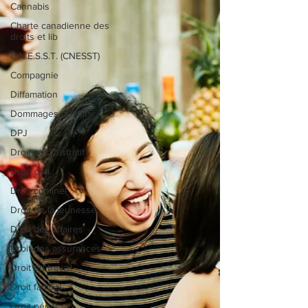
Cannabis
Charte canadienne des
droits et lib
C.N.E.S.S.T. (CNESST)
Compagnie
Diffamation
Dommages punitifs
DPJ
Droit administratif
Droit civil
Droit criminel
Droit de la jeunesse
Droit des affaires
Droit des assurances
Droit du travail
Droit familial
Droit pénal