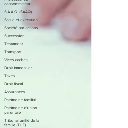
consommateur
S.A.A.Q. (SAAQ)
Saisie et exécution
Société par actions
Succession
Testament
Transport
Vices cachés
Droit immobilier
Taxes
Droit fiscal
Assurances
Patrimoine familial
Patrimoine d'union
parentale
Tribunal unifié de la
famille (TUF)