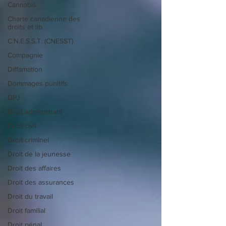
Cannabis
Charte canadienne des
droits et lib
C.N.E.S.S.T. (CNESST)
Compagnie
Diffamation
Dommages punitifs
DPJ
Droit administratif
Droit civil
Droit criminel
Droit de la jeunesse
Droit des affaires
Droit des assurances
Droit du travail
Droit familial
Droit pénal