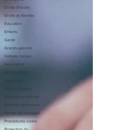
Droits d'accès
Droits et libertés
Éducation
Enfants
Garde
Grands-parents
Habeas corpus
Honoraires
I.V.A.C. (IVAC)
Logement
Offres d'emploi
Outrage au tribunal
Pension alimentaire
Permis de conduire
Procédures civiles
Protection du