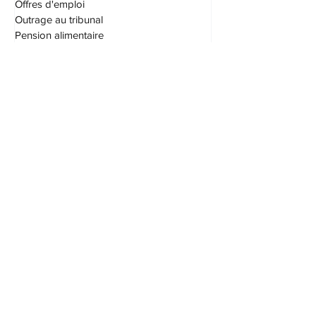
Logement
Offres d'emploi
Outrage au tribunal
Pension alimentaire
Permis de conduire
Procédures civiles
Protection du consommateur
S.A.A.Q. (SAAQ)
Saisie et exécution
Société par actions
Succession
Testament
Transport
Vices cachés
Droit immobilier
Taxes
Droit fiscal
Assurances
Patrimoine familial
Patrimoine d'union parentale