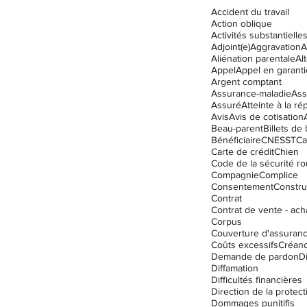
Accident du travail
Action oblique
Activités substantielle
Adjoint(e)
Aggravation
A
Droit des assurances
Aliénation parentale
Al
Appel
Appel en garanti
Argent comptant
Assurance-maladie
Ass
Assuré
Atteinte à la ré
ation
Enfants
Garde
Avis
Avis de cotisation
Beau-parent
Billets de
Bénéficiaire
CNESST
Ca
Carte de crédit
Chien
Code de la sécurité ro
Compagnie
Complice
Consentement
Constru
Contrat
Contrat de vente - ach
Corpus
Couverture d'assuran
Coûts excessifs
Créanc
Demande de pardon
D
Diffamation
Difficultés financières
Dommages punitifis