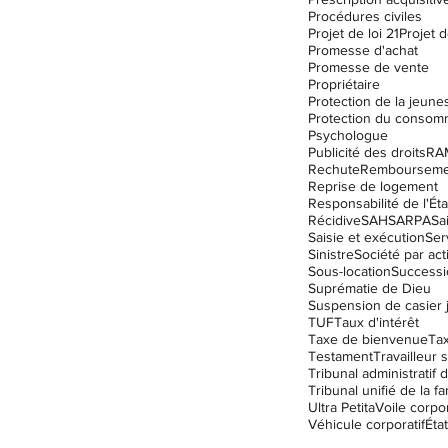
Procédures civiles
Projet de loi 21
Projet d
Promesse d'achat
Promesse de vente
Propriétaire
Protection de la jeune
Protection du consom
Psychologue
Publicité des droits
RA
Rechute
Remboursemen
Reprise de logement
Responsabilité de l'Éta
Récidive
SAH
SARPA
Sa
Saisie et exécution
Ser
Sinistre
Société par act
Sous-location
Successi
Suprématie de Dieu
TUF
Taux d'intérêt
Taxe de bienvenue
Ta
Testament
Travailleur s
Tribunal unifié de la fa
Ultra Petita
Voile corpor
Véhicule corporatif
État