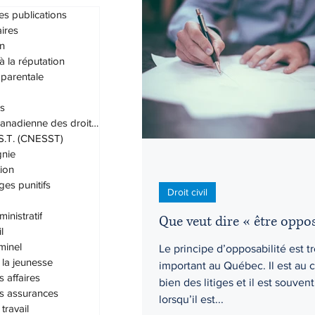
es publications
ires
n
Droit administratif
Droit civil
 à la réputation
 parentale
s
Droit du travail
Droit familial
Charte canadienne des droits et lib
.S.T. (CNESST)
nie
Grands-parents
Habeas cor
ion
s punitifs
Droit civil
inistratif
Que veut dire « être oppos
l
iminel
Le principe d’opposabilité est t
 la jeunesse
important au Québec. Il est au
s affaires
bien des litiges et il est souvent
es assurances
lorsqu’il est...
travail