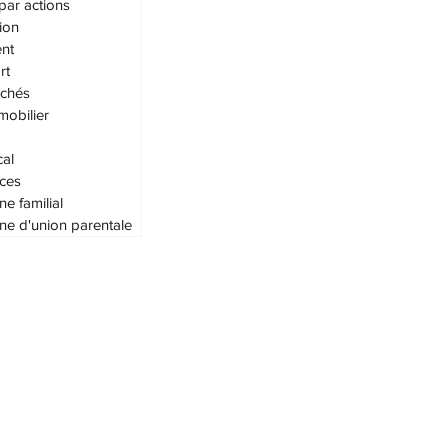
par actions
ion
nt
rt
achés
mobilier
cal
ces
ne familial
ne d'union parentale