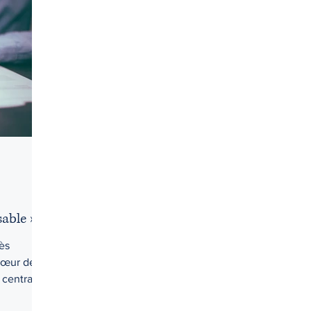
Droit criminel
Droit de la jeunesse
Droit des affaires
Droit pénal
Droits d'accès
Droits et libertés
Éduc
pus
Honoraires
I.V.A.C. (IVAC)
able » ?
rès
 cœur de
 central