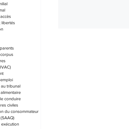
ilial
nal
'accès
 libertés
on
parents
corpus
res
 (IVAC)
nt
'emploi
au tribunal
alimentaire
de conduire
es civiles
ion du consommateur
. (SAAQ)
t exécution