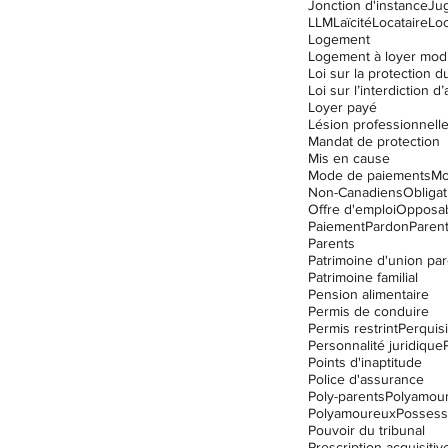
Jonction d'instance
Ju
LLM
Laïcité
Locataire
Lo
Logement
Logement à loyer mod
Loyer payé
Lésion professionnell
Mandat de protection
Mis en cause
Mode de paiements
Mo
Non-Canadiens
Obligat
Offre d'emploi
Opposabi
Paiement
Pardon
Parent
Parents
Patrimoine d'union par
Patrimoine familial
Pension alimentaire
Permis de conduire
Permis restrint
Perquisi
Personnalité juridique
Points d'inaptitude
Police d'assurance
Poly-parents
Polyamou
Polyamoureux
Possess
Pouvoir du tribunal
Prescription acquisitiv