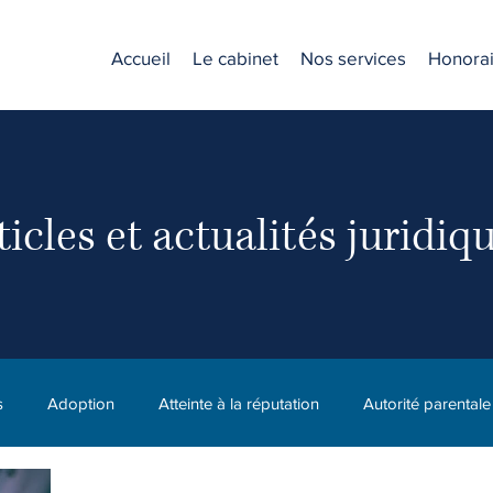
Accueil
Le cabinet
Nos services
Honorai
ticles et actualités juridiq
s
Adoption
Atteinte à la réputation
Autorité parentale
C.N.E.S.S.T. (CNESST)
Compagnie
Diffamation