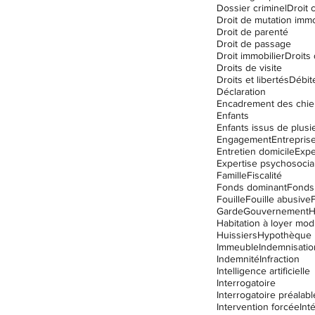
Dossier criminel
Droit c
Droit de mutation immo
Droit de parenté
Droit de passage
Droit immobilier
Droits
Droits de visite
Droits et libertés
Débit
Déclaration
Encadrement des chie
Enfants
Engagement
Entrepris
Entretien domicile
Expe
Expertise psychosocia
Famille
Fiscalité
Fonds dominant
Fonds
Fouille
Fouille abusive
Garde
Gouvernement
Habitation à loyer mo
Huissiers
Hypothèque
Immeuble
Indemnisatio
Indemnité
Infraction
Intelligence artificielle
Interrogatoire
Interrogatoire préalabl
Intervention forcée
Int