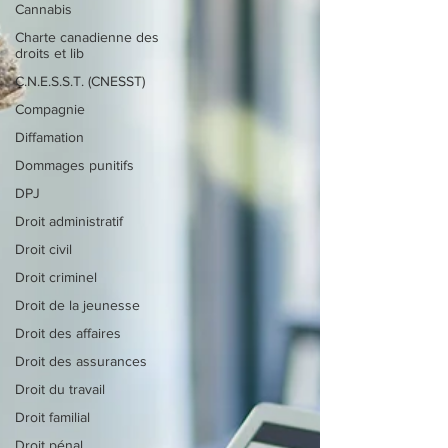
Cannabis
Charte canadienne des
droits et lib
C.N.E.S.S.T. (CNESST)
Compagnie
Diffamation
Dommages punitifs
DPJ
Droit administratif
Droit civil
Droit criminel
Droit de la jeunesse
Droit des affaires
Droit des assurances
Droit du travail
Droit familial
Droit pénal