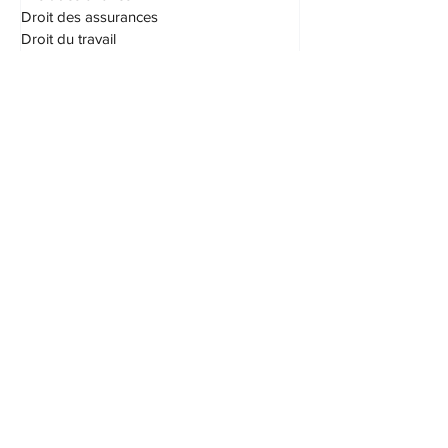
Droit civil
Droit criminel
Droit de la jeunesse
Droit des affaires
Droit des assurances
Droit du travail
Droit familial
Droit pénal
Droits d'accès
Droits et libertés
Éducation
Enfants
Garde
Grands-parents
Habeas corpus
Honoraires
I.V.A.C. (IVAC)
Logement
Offres d'emploi
Outrage au tribunal