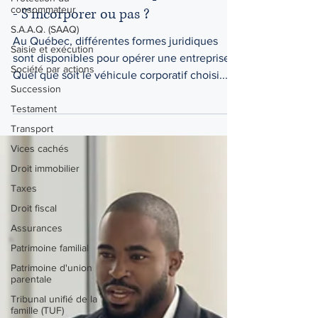
consommateur
Choisir un véhicule corporatif
S.A.A.Q. (SAAQ)
- S’incorporer ou pas ?
Saisie et exécution
Au Québec, différentes formes juridiques
Société par actions
sont disponibles pour opérer une entreprise.
Succession
Quel que soit le véhicule corporatif choisi...
Testament
Transport
Vices cachés
Droit immobilier
Taxes
Droit fiscal
Assurances
Patrimoine familial
Patrimoine d'union
parentale
Tribunal unifié de la
famille (TUF)