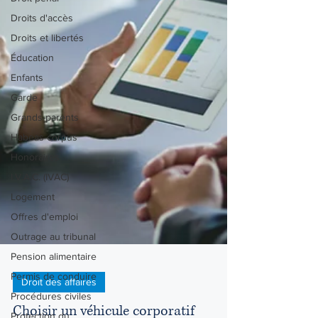
Droits d'accès
Droits et libertés
Éducation
Enfants
Garde
Grands-parents
Habeas corpus
Honoraires
I.V.A.C. (IVAC)
Logement
Offres d'emploi
Outrage au tribunal
Pension alimentaire
Permis de conduire
Procédures civiles
Droit des affaires
Protection du