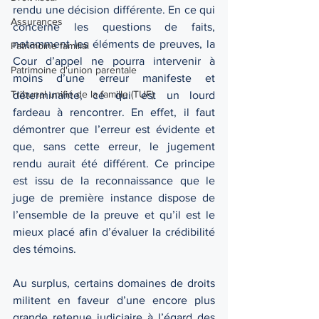
rendu une décision différente. En ce qui 
Assurances
concerne les questions de faits, 
notamment les éléments de preuves, la 
Patrimoine familial
Cour d’appel ne pourra intervenir à 
Patrimoine d'union parentale
moins d’une erreur manifeste et 
Tribunal unifié de la famille (TUF)
déterminante, ce qui est un lourd 
fardeau à rencontrer. En effet, il faut 
démontrer que l’erreur est évidente et 
que, sans cette erreur, le jugement 
rendu aurait été différent. Ce principe 
est issu de la reconnaissance que le 
juge de première instance dispose de 
l’ensemble de la preuve et qu’il est le 
mieux placé afin d’évaluer la crédibilité 
des témoins. 
Au surplus, certains domaines de droits 
militent en faveur d’une encore plus 
grande retenue judiciaire à l’égard des 