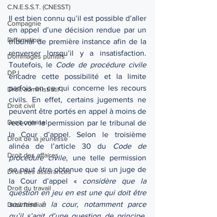
C.N.E.S.S.T. (CNESST)
Il est bien connu qu’il est possible d’aller 
Compagnie
en appel d’une décision rendue par un 
Diffamation
tribunal de première instance afin de la 
renverser lorsqu’il y a insatisfaction. 
Dommages punitifs
Toutefois, le 
Code de procédure civile
DPJ
encadre cette possibilité et la limite 
parfois en ce qui concerne les recours 
Droit administratif
civils. En effet, certains jugements ne 
Droit civil
peuvent être portés en appel à moins de 
Droit criminel
recevoir la permission par le tribunal de 
la Cour d’appel. Selon le troisième 
Droit de la jeunesse
alinéa de l’article 30 du 
Code de 
Droit des affaires
procédure civile
, une telle permission 
ne peut être obtenue que si un juge de 
Droit des assurances
la Cour d’appel « 
considère que la 
Droit du travail
question en jeu en est une qui doit être 
soumise à la cour, notamment parce 
Droit familial
qu’il s’agit d’une question de principe, 