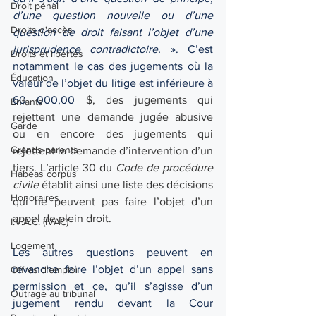
Droit pénal
d’une question nouvelle ou d’une 
Droits d'accès
question de droit faisant l’objet d’une 
jurisprudence contradictoire. 
». C’est 
Droits et libertés
notamment le cas des jugements où la 
Éducation
valeur de l’objet du litige est inférieure à 
60 000,00 
$, des jugements qui 
Enfants
rejettent une demande jugée abusive 
Garde
ou en encore des jugements qui 
Grands-parents
rejettent la demande d’intervention d’un 
tiers. L’article 30 du 
Code de procédure 
Habeas corpus
civile
 établit ainsi une liste des décisions 
Honoraires
qui ne peuvent pas faire l’objet d’un 
appel de plein droit. 
I.V.A.C. (IVAC)
Logement
Les autres questions peuvent en 
revanche faire l’objet d’un appel sans 
Offres d'emploi
permission et ce, qu’il s’agisse d’un 
Outrage au tribunal
jugement rendu devant la Cour 