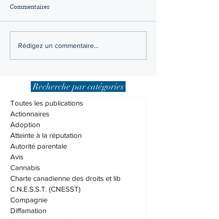
Commentaires
Modification de la pension
Le nouveau régime
Rédigez un commentaire...
alimentaire pour enfants :
parentale, qu'est-c
est-il nécessaire de passer par
?
les tribunaux ?
Recherche par catégories
Toutes les publications
Actionnaires
Adoption
Atteinte à la réputation
Autorité parentale
Avis
Cannabis
Charte canadienne des droits et lib
C.N.E.S.S.T. (CNESST)
Compagnie
Diffamation