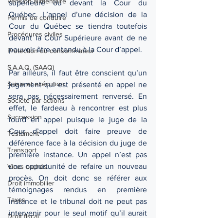
Pension alimentaire
supérieure ou devant la Cour du 
Québec. L’appel d’une décision de la 
Permis de conduire
Cour du Québec se tiendra toutefois 
Procédures civiles
devant la Cour Supérieure avant de ne 
pouvoir être entendu à la Cour d’appel. 
Protection du consommateur
S.A.A.Q. (SAAQ)
Par ailleurs, il faut être conscient qu’un 
Saisie et exécution
jugement qui est présenté en appel ne 
sera pas nécessairement renversé. En 
Société par actions
effet, le fardeau à rencontrer est plus 
Succession
lourd en appel puisque le juge de la 
Cour d’appel doit faire preuve de 
Testament
déférence face à la décision du juge de 
Transport
première instance. Un appel n’est pas 
une opportunité de refaire un nouveau 
Vices cachés
procès. On doit donc se référer aux 
Droit immobilier
témoignages rendus en première 
Taxes
instance et le tribunal doit ne peut pas 
intervenir pour le seul motif qu’il aurait 
Droit fiscal