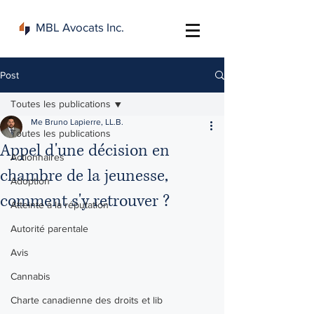
MBL Avocats Inc.
Post
Toutes les publications
Me Bruno Lapierre, LL.B.
Toutes les publications
Appel d'une décision en
Actionnaires
chambre de la jeunesse,
Adoption
comment s'y retrouver ?
Atteinte à la réputation
Autorité parentale
Avis
Cannabis
Charte canadienne des droits et lib