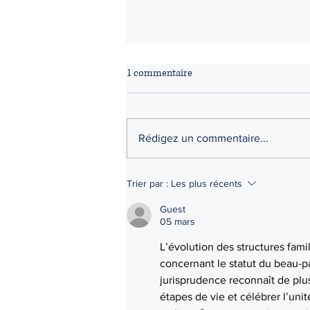
1 commentaire
Rédigez un commentaire...
En quoi consiste le nouveau
Trier par :
Les plus récents
Tribunal unifié de la famille (TUF)
?
Guest
05 mars
L’évolution des structures fam
concernant le statut du beau-par
jurisprudence reconnaît de plus
étapes de vie et célébrer l’uni