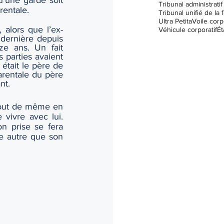
u’une garde soit 
rentale.
Tribunal unifié de la f
Ultra Petita
Voile corp
, alors que l’ex-
Véhicule corporatif
Ét
dernière depuis 
e ans. Un fait 
 parties avaient 
était le père de 
arentale du père 
nt. 
 tout de même en 
 vivre avec lui. 
n prise se fera 
ne autre que son 