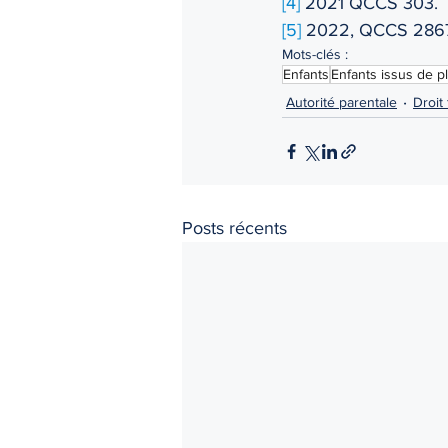
[4]
 2021 QCCS 303.
[5]
 2022, QCCS 286
Mots-clés :
Enfants
Enfants issus de p
Autorité parentale
Droit 
Posts récents