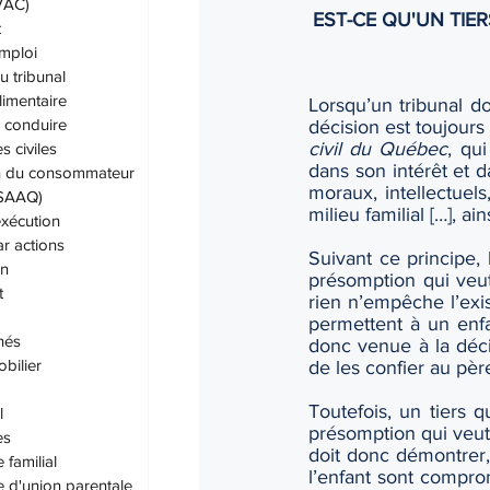
IVAC)
EST-CE QU'UN TIE
t
emploi
u tribunal
limentaire
Lorsqu’un tribunal do
 conduire
décision est toujours 
civil du Québec
, qu
 civiles
dans son intérêt et d
on du consommateur
moraux, intellectuels
(SAAQ)
milieu familial […], ai
exécution
ar actions
Suivant ce principe,
on
présomption qui veut
t
rien n’empêche l’exis
permettent à un enfan
hés
donc venue à la décis
bilier
de les confier au pèr
Toutefois, un tiers q
l
présomption qui veut 
es
doit donc démontrer
 familial
l’enfant sont compro
e d'union parentale