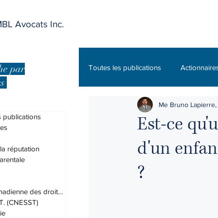
BL Avocats Inc.
he par
Toutes les publications
Actionnaire
es
Me Bruno Lapierre, 
Charte canadienne des droits et lib
 publications
Est-ce qu'
res
d'un enfant
DPJ
Droit administratif
 la réputation
arentale
?
Droit des assurances
Droit du
Charte canadienne des droits et lib
.T. (CNESST)
ie