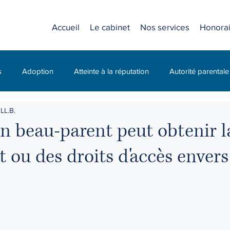
Accueil
Le cabinet
Nos services
Honorai
s
Adoption
Atteinte à la réputation
Autorité parentale
LL.B.
C.N.E.S.S.T. (CNESST)
Compagnie
Diffamation
un beau-parent peut obtenir l
 ou des droits d'accès envers 
Droit civil
Droit criminel
Droit de la jeunesse
Droit des
 travail
Droit familial
Droit pénal
Droits d'accès