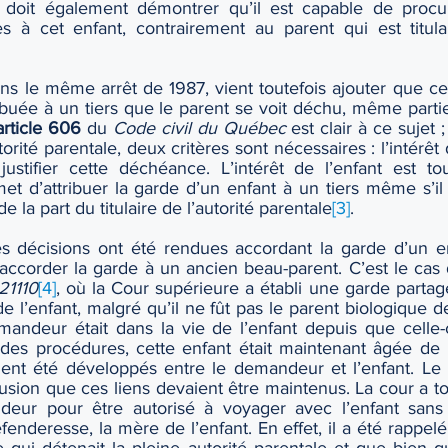
t doit également démontrer qu’il est capable de procur
es à cet enfant, contrairement au parent qui est titulai
s le même arrêt de 1987, vient toutefois ajouter que ce 
ibuée à un tiers que le parent se voit déchu, même parti
article 606
 du 
Code civil du Québec
 est clair à ce sujet
rité parentale, deux critères sont nécessaires : l’intérêt d
ustifier cette déchéance. L’intérêt de l’enfant est tou
et d’attribuer la garde d’un enfant à un tiers même s’il
 la part du titulaire de l’autorité parentale
[3]
. 
s décisions ont été rendues accordant la garde d’un enf
21110
[4]
, où la Cour supérieure a établi une garde partag
e l’enfant, malgré qu’il ne fût pas le parent biologique de
emandeur était dans la vie de l’enfant depuis que celle-c
des procédures, cette enfant était maintenant âgée de 
vaient été développés entre le demandeur et l’enfant. Le t
sion que ces liens devaient être maintenus. La cour a tou
r pour être autorisé à voyager avec l’enfant sans a
éfenderesse, la mère de l’enfant. En effet, il a été rappelé