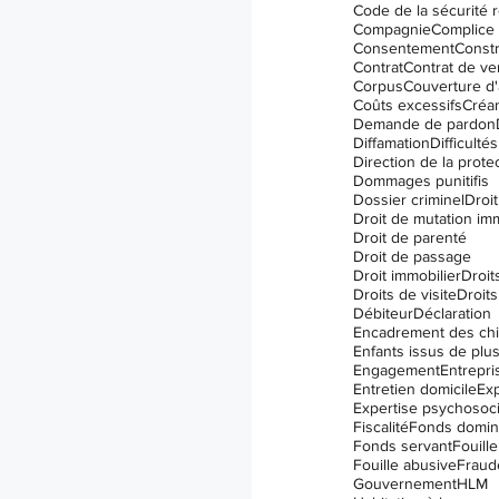
Code de la sécurité r
I.V.A.C. (IVAC)
Compagnie
Complice
Consentement
Constr
Contrat
Contrat de ve
Corpus
Couverture d
Coûts excessifs
Créa
Demande de pardon
Diffamation
Difficulté
Dommages punitifis
Dossier criminel
Droit
Droit de mutation im
Droit de parenté
Droit de passage
Droit immobilier
Droit
Droits de visite
Droits
Débiteur
Déclaration
Encadrement des ch
Engagement
Entrepri
Entretien domicile
Exp
Expertise psychosoci
Fiscalité
Fonds domin
Fonds servant
Fouille
Fouille abusive
Fraud
Gouvernement
HLM