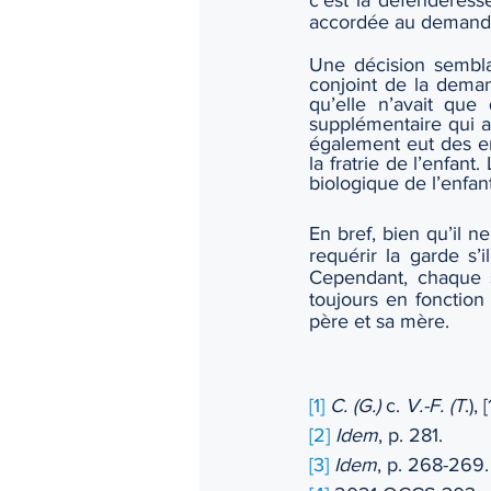
c’est la défenderesse
accordée au demandeur
Une décision sembl
conjoint de la deman
qu’elle n’avait que
supplémentaire qui av
également eut des enf
la fratrie de l’enfan
biologique de l’enfant
En bref, bien qu’il n
requérir la garde s’i
Cependant, chaque si
toujours en fonction 
père et sa mère. 
[1]
C. (G.)
 c. 
V.-F. (T
.),
[2]
Idem
, p. 281.
[3]
Idem
, p. 268-269.