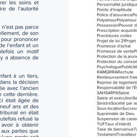
er les soins et 
Personnalité juridiqu
re de l’autorité 
Points d'inaptitude
Police d'assurance
Po
Polyamour
Polyamour
Possession
Pouvoir d
n’est pas parce 
Prescription acquisit
ellement, de son 
Procédures civiles
 ; pour prononcer 
Projet de loi 21
Projet 
e l’enfant et un 
Promesse d'achat
tefois un motif 
Promesse de vente
P
Protection de la jeu
 y a absence de 
Protection du conso
Psychologue
Publicit
RAMQ
RRA
Rechute
ant à un tiers, 
Remboursement frai
allant même jusqu’à accorder la garde à un ancien beau-parent. C’est le cas dans la décision 
Reprise de logement
Responsabilité de l'É
ée avec l’ancien 
SAH
SARPA
Saisie
 cette dernière. 
Saisie et exécution
Se
i était âgée de 
Sinistre
Société par a
neuf ans et des 
Sous-location
Succes
ribunal en était 
Suprématie de Dieu
tefois refusé la 
Suspension de casier 
TUF
Taux d'intérêt
voir à obtenir 
Taxe de bienvenue
T
 aux parties que 
Testament
Travailleur