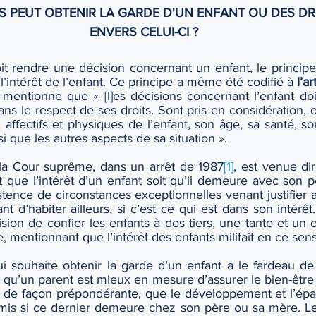
RS PEUT OBTENIR LA GARDE D'UN ENFANT OU DES DR
ENVERS CELUI-CI ?
it rendre une décision concernant un enfant, le principe
l’intérêt de l’enfant. Ce principe a même été codifié à 
l’a
i mentionne que « [l]es décisions concernant l’enfant doi
ans le respect de ses droits. Sont pris en considération, o
, affectifs et physiques de l’enfant, son âge, sa santé, so
nsi que les autres aspects de sa situation ». 
 la Cour suprême, dans un arrêt de 1987
[1]
, est venue di
 que l’intérêt d’un enfant soit qu’il demeure avec son p
tence de circonstances exceptionnelles venant justifier 
t d’habiter ailleurs, si c’est ce qui est dans son intérêt
ion de confier les enfants à des tiers, une tante et un o
e, mentionnant que l’intérêt des enfants militait en ce sens
ui souhaite obtenir la garde d’un enfant a le fardeau de
qu’un parent est mieux en mesure d’assurer le bien-être d
, de façon prépondérante, que le développement et l’ép
mis si ce dernier demeure chez son père ou sa mère. Le t