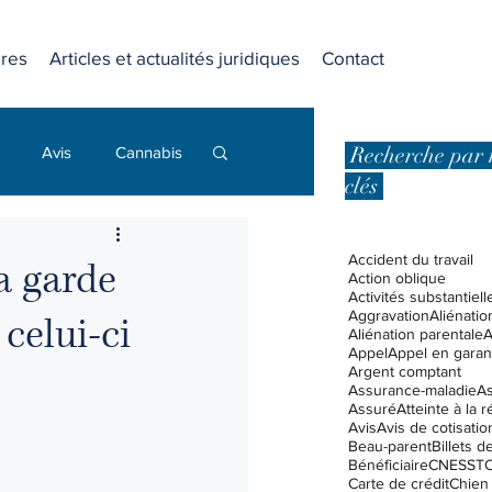
res
Articles et actualités juridiques
Contact
Recherche par 
Avis
Cannabis
clés
Dommages punitifs
Accident du travail
a garde
Action oblique
Activités substantiell
Aggravation
Aliénatio
celui-ci
 affaires
Aliénation parentale
A
Appel
Appel en garan
Argent comptant
Assurance-maladie
A
Assuré
Atteinte à la 
Droits et libertés
Avis
Avis de cotisatio
Beau-parent
Billets 
Bénéficiaire
CNESST
C
Carte de crédit
Chien