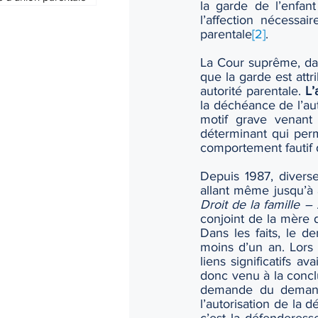
la garde de l’enfan
l’affection nécessair
parentale
[2]
.
La Cour suprême, dan
que la garde est attr
autorité parentale. 
L’
la déchéance de l’auto
motif grave venant j
déterminant qui perm
comportement fautif de
Depuis 1987, diverse
Droit de la famille – 
conjoint de la mère d
Dans les faits, le d
moins d’un an. Lors 
liens significatifs a
donc venu à la conclu
demande du demandeu
l’autorisation de la d