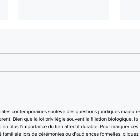
Modification de la pension
Le no
alimentaire pour enfants : est-il
paren
nécessaire de passer par les
tribunaux ?
iliales contemporaines soulève des questions juridiques majeures
ent. Bien que la loi privilégie souvent la filiation biologique, la 
 en plus l’importance du lien affectif durable. Pour marquer ces 
té familiale lors de cérémonies ou d’audiences formelles, 
cliquez 