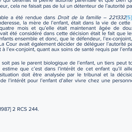
 qui détenait la pleine autorité parentale et que bien q
, cela ne faisait pas de lui un détenteur de l’autorité pa
able a été rendue dans 
Droit de la famille – 221332
[5]
deresse, la mère de l’enfant, était dans la vie de cette 
 quatre mois et qu’elle était maintenant âgée de douz
ait été considéré dans cette décision était le fait que les
ants ensemble et donc, que le défendeur, l’ex-conjoint, 
t. La Cour avait également décider de déléguer l’autorité p
 à l’ex-conjoint, quant aux soins de santé requis par l’enfa
e soit pas le parent biologique de l’enfant, un tiers peut
l estime que c’est dans l’intérêt de cet enfant qu’il aille
tuation doit être analysée par le tribunal et la décisio
de l’intérêt pour l’enfant d’aller vivre chez une person
 [1987] 2 RCS 244.