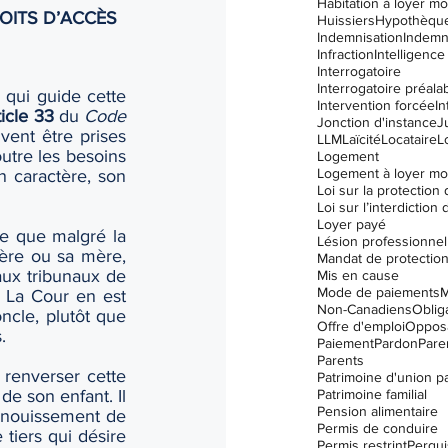
Habitation à loyer m
OITS D’ACCÈS 
Huissiers
Hypothèqu
Indemnisation
Indemn
Infraction
Intelligence 
Interrogatoire
Interrogatoire préala
 qui guide cette 
Intervention forcée
In
rticle 33
 du 
Code 
Jonction d'instance
J
vent être prises 
LLM
Laïcité
Locataire
L
utre les besoins 
Logement
Logement à loyer m
n caractère, son 
Loyer payé
re que malgré la 
Lésion professionnel
ère ou sa mère, 
Mandat de protectio
aux tribunaux de 
Mis en cause
Mode de paiements
M
. La Cour en est 
Non-Canadiens
Oblig
ncle, plutôt que 
Offre d'emploi
Opposa
.
Paiement
Pardon
Paren
Parents
 renverser cette 
Patrimoine d'union p
Patrimoine familial
e son enfant. Il 
Pension alimentaire
anouissement de 
Permis de conduire
iers qui désire 
Permis restrint
Perqui