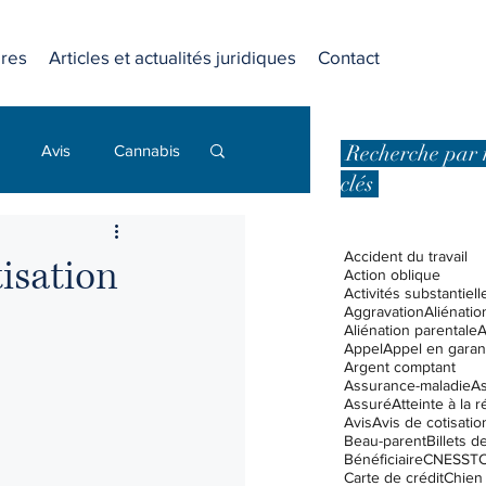
res
Articles et actualités juridiques
Contact
Recherche par 
Avis
Cannabis
clés
Dommages punitifs
Accident du travail
tisation
Action oblique
Activités substantiell
Aggravation
Aliénatio
 affaires
Aliénation parentale
A
Appel
Appel en garan
Argent comptant
Assurance-maladie
A
Assuré
Atteinte à la 
Droits et libertés
Avis
Avis de cotisatio
Beau-parent
Billets 
Bénéficiaire
CNESST
C
Carte de crédit
Chien