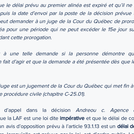
ue le délai prévu au premier alinéa est expiré et qu’il ne 
uis la date d’envoi par la poste de la décision prévue à l
ut demander à un juge de la Cour du Québec de proroge
éa pour une période qui ne peut excéder le 15e jour sui
ant cette prorogation.
oit à une telle demande si la personne démontre qu’e
en fait d’agir et que la demande a été présentée dès que l
 juge est un jugement de la Cour du Québec qui met fin à 
 procédure civile (chapitre C‐25.01).
 d’appel dans la décision 
Andreou c. Agence 
ue la LAF est une loi dite 
impérative 
et que le délai de co
n avis d’opposition prévu à l’article 93.1.13 est un 
délai 