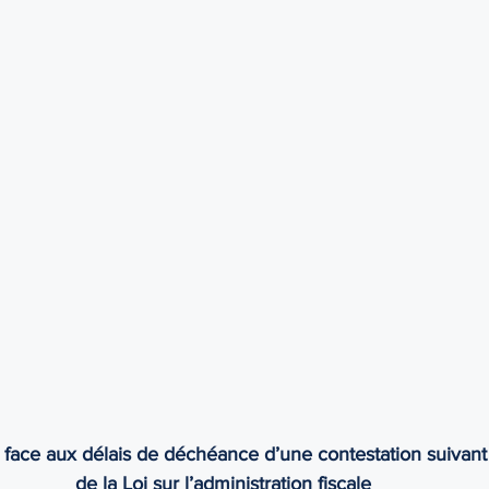
e
Grands-parents
Habeas corpus
Honoraires
face aux délais de déchéance d’une contestation suivant l’
de la Loi sur l’administration fiscale