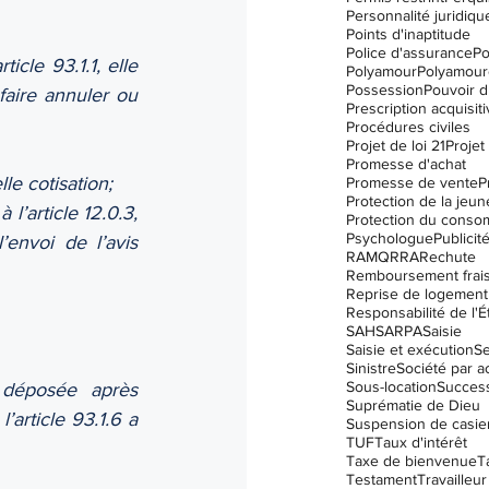
Personnalité juridiqu
Points d'inaptitude
Police d'assurance
Po
cle 93.1.1, elle 
Polyamour
Polyamour
Possession
Pouvoir d
aire annuler ou 
Prescription acquisit
Procédures civiles
Projet de loi 21
Projet 
Promesse d'achat
le cotisation;
Promesse de vente
P
Protection de la jeu
l’article 12.0.3, 
Protection du conso
Psychologue
Publicit
envoi de l’avis 
RAMQ
RRA
Rechute
Remboursement frai
Reprise de logement
Responsabilité de l'É
SAH
SARPA
Saisie
Saisie et exécution
Se
Sinistre
Société par a
Sous-location
Succes
 déposée après 
Suprématie de Dieu
article 93.1.6 a 
Suspension de casier 
TUF
Taux d'intérêt
Taxe de bienvenue
T
Testament
Travailleur