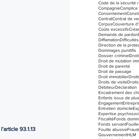
Code de la sécurité r
I.V.A.C. (IVAC)
Compagnie
Complice
Consentement
Constr
Contrat
Contrat de ve
Corpus
Couverture d
Coûts excessifs
Créa
Demande de pardon
Diffamation
Difficulté
Dommages punitifis
Dossier criminel
Droit
Droit de mutation im
Droit de parenté
Droit de passage
Droit immobilier
Droit
Droits de visite
Droits
Débiteur
Déclaration
Encadrement des ch
Engagement
Entrepri
Entretien domicile
Exp
Expertise psychosoci
Fiscalité
Fonds domin
Fonds servant
Fouille
article 93.1.13 
Fouille abusive
Fraud
Gouvernement
HLM