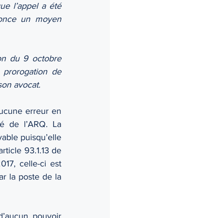
ue l’appel a été 
nonce un moyen 
on du 9 octobre 
prorogation de 
 son avocat.
ucune erreur en 
té de l’ARQ. La 
ble puisqu’elle 
rticle 93.1.13 de 
7, celle-ci est 
r la poste de la 
’aucun pouvoir 