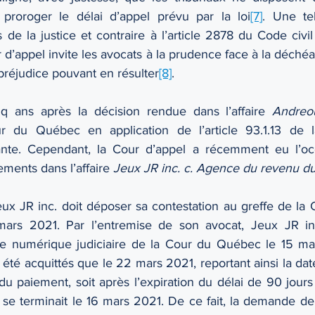
 proroger le délai d’appel prévu par la loi
[7]
. Une tel
r d’appel invite les avocats à la prudence face à la déché
 préjudice pouvant en résulter
[8]
.
 ans après la décision rendue dans l’affaire 
Andreo
r du Québec en application de l’article 93.1.13 de 
ante. Cependant, la Cour d’appel a récemment eu l’occ
ments dans l’affaire 
Jeux JR inc. c. Agence du revenu 
Jeux JR inc. doit déposer sa contestation au greffe de la
mars 2021. Par l’entremise de son avocat, Jeux JR in
fe numérique judiciaire de la Cour du Québec le 15 mar
t été acquittés que le 22 mars 2021, reportant ainsi la dat
du paiement, soit après l’expiration du délai de 90 jours p
 se terminait le 16 mars 2021. De ce fait, la demande de