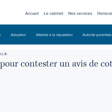
Accueil
Le cabinet
Nos services
Honorai
s
Adoption
Atteinte à la réputation
Autorité parentale
LL.B.
C.N.E.S.S.T. (CNESST)
Compagnie
Diffamation
 pour contester un avis de co
Droit civil
Droit criminel
Droit de la jeunesse
Droit des
 travail
Droit familial
Droit pénal
Droits d'accès