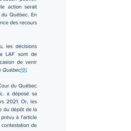
le action serait 
contraire aux intérêts de la justice et contraire à l’article 2878 du Code civil du Québec. En 
ance des recours 
u
, les décisions 
la LAF sont de 
asion de venir 
du Québec
[9]
.
 Cour du Québec 
c. a déposé sa 
s 2021. Or, les 
e du dépôt de la 
révu à l’article 
 contestation de 