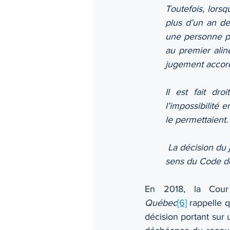
Toutefois, lorsq
plus d’un an dep
une personne pe
au premier alin
jugement accord
Il est fait dr
l’impossibilité 
le permettaient.
 La décision du
sens du Code de
En 2018, la Cour
Québec
[6]
 rappelle q
décision portant sur u