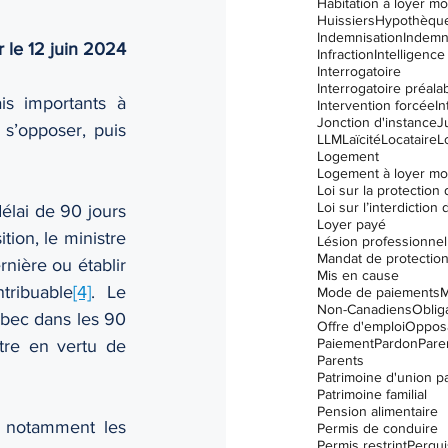
Habitation à loyer m
Huissiers
Hypothèqu
Indemnisation
Indemn
r le 12 juin 2024
Infraction
Intelligence 
Interrogatoire
Interrogatoire préala
is importants à 
Intervention forcée
In
Jonction d'instance
J
s’opposer, puis 
LLM
Laïcité
Locataire
L
Logement
Logement à loyer m
élai de 90 jours 
Loyer payé
tion, le ministre 
Lésion professionnel
Mandat de protectio
nière ou établir 
Mis en cause
tribuable
[4]
. Le 
Mode de paiements
M
Non-Canadiens
Oblig
bec dans les 90 
Offre d'emploi
Opposa
Paiement
Pardon
Paren
tre en vertu de 
Parents
Patrimoine d'union p
Patrimoine familial
Pension alimentaire
 notamment les 
Permis de conduire
Permis restrint
Perqui