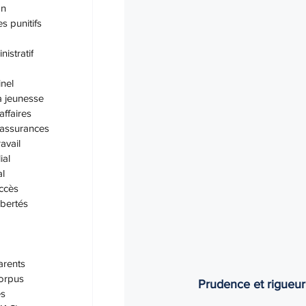
Éducation
Enfants
Gard
on
 punitifs
nistratif
inel
a jeunesse
affaires
 assurances
ravail
ial
al
accès
ibertés
arents
orpus
Prudence et rigueur 
es