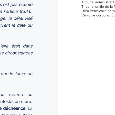
s’est pas écoulé 
Tribunal unifié de la f
Ultra Petita
Voile corp
’article 93.1.6, 
Véhicule corporatif
Ét
r le délai visé 
vant la date du 
lle était dans 
es circonstances 
une instance au 
du revenu du 
ntestation d’une 
de déchéance
. La 