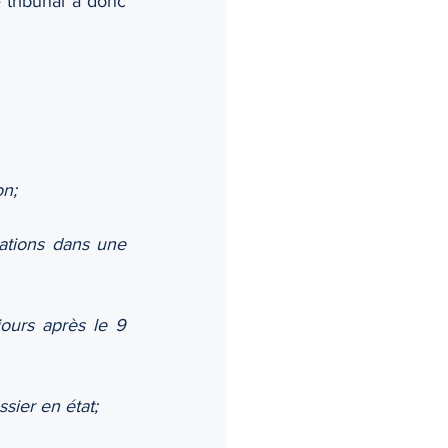
 tribunal a donc 
on;
ations dans une 
ours après le 9 
sier en état;