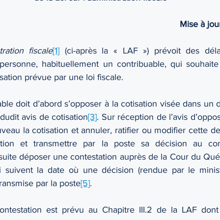
Mise à jou
tration fiscale
[1]
(ci-après la « LAF ») prévoit des déla
ersonne, habituellement un contribuable, qui souhaite 
sation prévue par une loi fiscale.
able doit d’abord s’opposer à la cotisation visée dans un d
dudit avis de cotisation
[3]
. Sur réception de l’avis d’opposi
eau la cotisation et annuler, ratifier ou modifier cette der
tion et transmettre par la poste sa décision au con
suite déposer une contestation auprès de la Cour du Qué
i suivent la date où une décision (rendue par le minis
 transmise par la poste
[5]
.
testation est prévu au Chapitre III.2 de la LAF dont