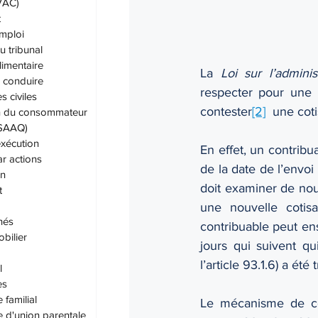
IVAC)
t
emploi
u tribunal
limentaire
La 
Loi sur l’adminis
 conduire
respecter pour une p
 civiles
contester
[2]
  une coti
on du consommateur
(SAAQ)
exécution
En effet, un contribu
ar actions
de la date de l’envoi 
on
doit examiner de nouv
t
une nouvelle cotisa
hés
contribuable peut en
bilier
jours qui suivent qu
l’article 93.1.6) a été
l
es
 familial
Le mécanisme de con
e d'union parentale