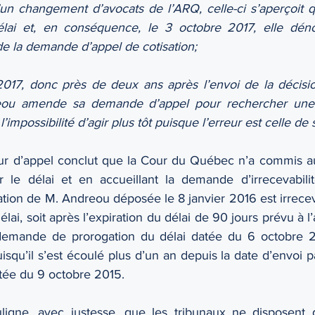
’un changement d’avocats de l’ARQ, celle-ci s’aperçoit q
lai et, en conséquence, le 3 octobre 2017, elle dé
 de la demande d’appel de cotisation;
2017, donc près de deux ans après l’envoi de la décisi
ou amende sa demande d’appel pour rechercher une 
 l’impossibilité d’agir plus tôt puisque l’erreur est celle de
our d’appel conclut que la Cour du Québec n’a commis a
r le délai et en accueillant la demande d’irrecevabili
ion de M. Andreou déposée le 8 janvier 2016 est irreceva
ai, soit après l’expiration du délai de 90 jours prévu à l’a
demande de prorogation du délai datée du 6 octobre 201
squ’il s’est écoulé plus d’un an depuis la date d’envoi pa
tée du 9 octobre 2015.
ligne, avec justesse, que les tribunaux ne disposent d