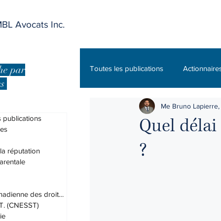
BL Avocats Inc.
he par
Toutes les publications
Actionnaire
es
Me Bruno Lapierre, 
Charte canadienne des droits et lib
 publications
Quel délai
res
?
DPJ
Droit administratif
 la réputation
arentale
Droit des assurances
Droit du
Charte canadienne des droits et lib
.T. (CNESST)
ie