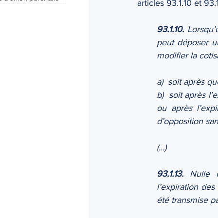
articles 93.1.10 et 93.1
93.1.10.
 Lorsqu’u
peut déposer un
modifier la cotis
a)  soit après qu
b)  soit après l’
ou après l’expi
d’opposition san
(…)
93.1.13.
 Nulle c
l’expiration des
été transmise pa