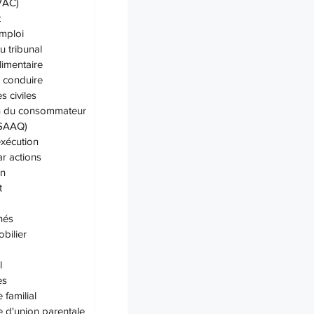
IVAC)
t
emploi
u tribunal
limentaire
 conduire
 civiles
on du consommateur
(SAAQ)
exécution
ar actions
on
t
hés
bilier
l
es
 familial
e d'union parentale