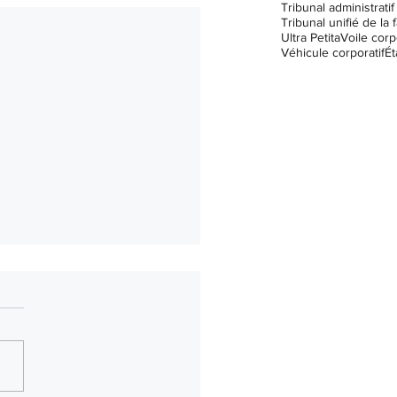
Tribunal unifié de la f
Ultra Petita
Voile corp
Véhicule corporatif
Ét