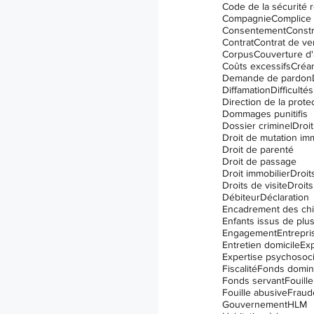
Code de la sécurité r
I.V.A.C. (IVAC)
Compagnie
Complice
Consentement
Constr
Contrat
Contrat de ve
Corpus
Couverture d
Coûts excessifs
Créa
Demande de pardon
Diffamation
Difficulté
Dommages punitifis
Dossier criminel
Droit
Droit de mutation im
Droit de parenté
Droit de passage
Droit immobilier
Droit
Droits de visite
Droits
Débiteur
Déclaration
Encadrement des ch
Engagement
Entrepri
Entretien domicile
Exp
Expertise psychosoci
Fiscalité
Fonds domin
Fonds servant
Fouille
Fouille abusive
Fraud
Gouvernement
HLM