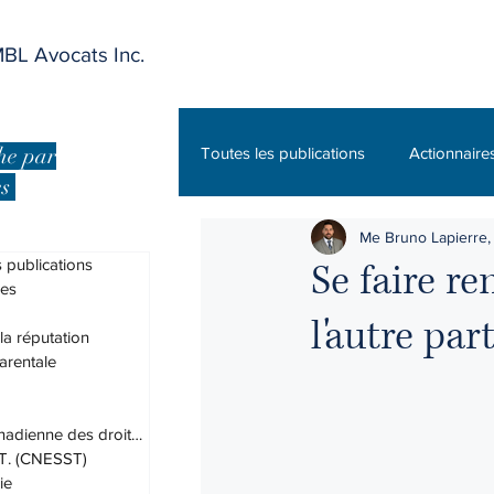
BL Avocats Inc.
he par
Toutes les publications
Actionnaire
es
Me Bruno Lapierre, 
Charte canadienne des droits et lib
 publications
Se faire re
res
l'autre part
DPJ
Droit administratif
 la réputation
arentale
Droit des assurances
Droit du
Charte canadienne des droits et lib
.T. (CNESST)
ie