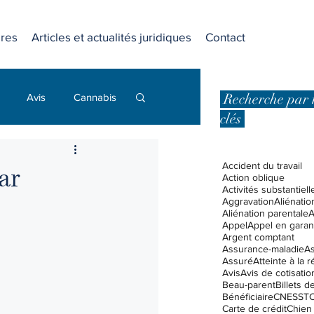
res
Articles et actualités juridiques
Contact
Recherche par 
Avis
Cannabis
clés
Dommages punitifs
Accident du travail
ar
Action oblique
Activités substantiell
Aggravation
Aliénatio
 affaires
Aliénation parentale
A
Appel
Appel en garan
Argent comptant
Assurance-maladie
A
Assuré
Atteinte à la 
Droits et libertés
Avis
Avis de cotisatio
Beau-parent
Billets 
Bénéficiaire
CNESST
C
Carte de crédit
Chien