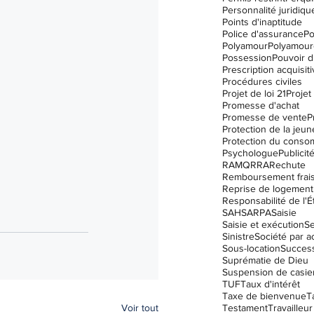
Personnalité juridiqu
Points d'inaptitude
Police d'assurance
Po
Polyamour
Polyamour
Possession
Pouvoir d
Prescription acquisit
Procédures civiles
Projet de loi 21
Projet 
Promesse d'achat
Promesse de vente
P
Protection de la jeu
Protection du conso
Psychologue
Publicit
RAMQ
RRA
Rechute
Remboursement frai
Reprise de logement
Responsabilité de l'É
SAH
SARPA
Saisie
Saisie et exécution
Se
Sinistre
Société par a
Sous-location
Succes
Suprématie de Dieu
Suspension de casier 
TUF
Taux d'intérêt
Taxe de bienvenue
T
Voir tout
Testament
Travailleur