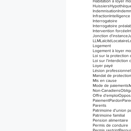
Habitation à loyer m
Huissiers
Hypothèqu
Indemnisation
Indemn
Infraction
Intelligence 
Interrogatoire
Interrogatoire préala
Intervention forcée
In
Jonction d'instance
J
LLM
Laïcité
Locataire
L
Logement
Logement à loyer m
Loyer payé
Lésion professionnel
Mandat de protectio
Mis en cause
Mode de paiements
M
Non-Canadiens
Oblig
Offre d'emploi
Opposa
Paiement
Pardon
Paren
Parents
Patrimoine d'union p
Patrimoine familial
Pension alimentaire
Permis de conduire
Permis restrint
Perqui